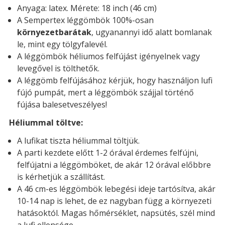
Anyaga: latex. Mérete: 18 inch (46 cm)
A Sempertex léggömbök 100%-osan
környezetbarátak
, ugyanannyi idő alatt bomlanak
le, mint egy tölgyfalevél.
A léggömbök héliumos felfújást igényelnek vagy
levegővel is tölthetők.
A léggömb felfújásához kérjük, hogy használjon lufi
fújó pumpát, mert a léggömbök szájjal történő
fújása balesetveszélyes!
Héliummal töltve:
A lufikat tiszta héliummal töltjük.
A parti kezdete előtt 1-2 órával érdemes felfújni,
felfújatni a léggömböket, de akár 12 órával előbbre
is kérhetjük a szállítást.
A 46 cm-es léggömbök lebegési ideje tartósítva, akár
10-14 nap is lehet, de ez nagyban függ a környezeti
hatásoktól. Magas hőmérséklet, napsütés, szél mind