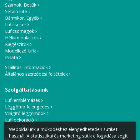
Számok, Betűk
Sétáló lufik
Bármikor, Egyéb
Luficsokor
Luficsomagok
Hélium palackok
Kiegészítők
Modellező lufik
Pinata
Szállítási információk
Általános szerződési feltételek
Szolgáltatásaink
Lufi emblémázás
Léggömb felengedés
Világító léggömbök
Lufi dekoráció
Kérj ajánlatot!
Weboldalunk a működéshez elengedhetetlen sütiket
használ. A statisztikai és marketing sütik elfogadása segít
Információ és ügyfélszolgálat