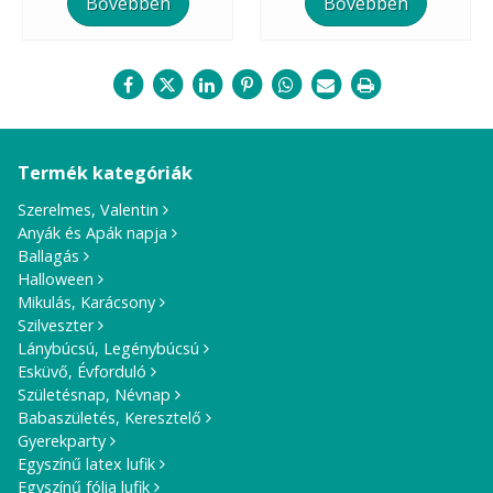
Bővebben
Bővebben
Termék kategóriák
Szerelmes, Valentin
Anyák és Apák napja
Ballagás
Halloween
Mikulás, Karácsony
Szilveszter
Lánybúcsú, Legénybúcsú
Esküvő, Évforduló
Születésnap, Névnap
Babaszületés, Keresztelő
Gyerekparty
Egyszínű latex lufik
Egyszínű fólia lufik