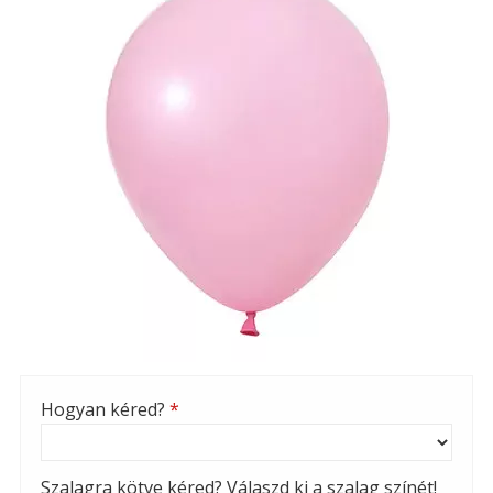
Hogyan kéred?
*
Szalagra kötve kéred? Válaszd ki a szalag színét!