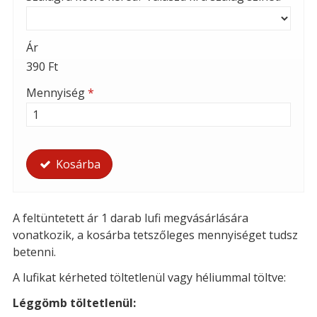
Ár
390 Ft
Mennyiség
*
Kosárba
A feltüntetett ár 1 darab lufi megvásárlására
vonatkozik, a kosárba tetszőleges mennyiséget tudsz
betenni.
A lufikat kérheted t
öltetlenül vagy héliummal töltve:
Léggömb töltetlenül: