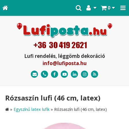
0
Lufi rendelés, léggömb dekoráció
info@lufiposta.hu
Rózsaszín lufi (46 cm, latex)
»
Egyszínű latex lufik
»
Rózsaszín lufi (46 cm, latex)