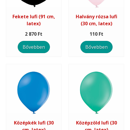
Fekete lufi (91 cm,
Halvány rózsa lufi
latex)
(30 cm, latex)
2 870 Ft
110 Ft
Bővebben
Bővebben
Középkék lufi (30
Középzöld lufi (30
cm, latex)
cm, latex)