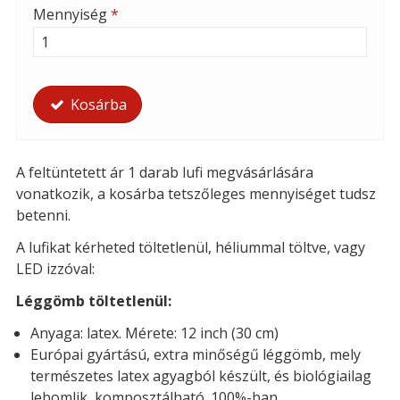
Mennyiség
*
Kosárba
A feltüntetett ár 1 darab lufi megvásárlására
vonatkozik, a kosárba tetszőleges mennyiséget tudsz
betenni.
A lufikat kérheted t
öltetlenül, héliummal töltve, vagy
LED izzóval:
Léggömb töltetlenül:
Anyaga: latex. Mérete: 12 inch (30 cm)
Európai gyártású, extra minőségű léggömb, mely
természetes latex agyagból készült, és biológiailag
lebomlik, komposztálható. 100%-ban