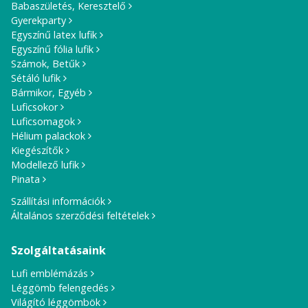
Babaszületés, Keresztelő
Gyerekparty
Egyszínű latex lufik
Egyszínű fólia lufik
Számok, Betűk
Sétáló lufik
Bármikor, Egyéb
Luficsokor
Luficsomagok
Hélium palackok
Kiegészítők
Modellező lufik
Pinata
Szállítási információk
Általános szerződési feltételek
Szolgáltatásaink
Lufi emblémázás
Léggömb felengedés
Világító léggömbök