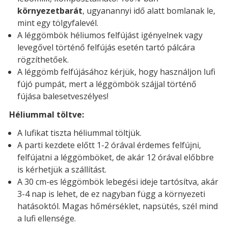
környezetbarát
, ugyanannyi idő alatt bomlanak le,
mint egy tölgyfalevél.
A léggömbök héliumos felfújást igényelnek vagy
levegővel történő felfújás esetén tartó pálcára
rögzíthetőek.
A léggömb felfújásához kérjük, hogy használjon lufi
fújó pumpát, mert a léggömbök szájjal történő
fújása balesetveszélyes!
Héliummal töltve:
A lufikat tiszta héliummal töltjük.
A parti kezdete előtt 1-2 órával érdemes felfújni,
felfújatni a léggömböket, de akár 12 órával előbbre
is kérhetjük a szállítást.
A 30 cm-es léggömbök lebegési ideje tartósítva, akár
3-4 nap is lehet, de ez nagyban függ a környezeti
hatásoktól. Magas hőmérséklet, napsütés, szél mind
a lufi ellensége.