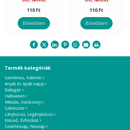
110 Ft
110 Ft
Bővebben
Bővebben
Termék kategóriák
Szerelmes, Valentin
Anyák és Apák napja
Ballagás
Halloween
Mikulás, Karácsony
Szilveszter
Lánybúcsú, Legénybúcsú
Esküvő, Évforduló
Születésnap, Névnap