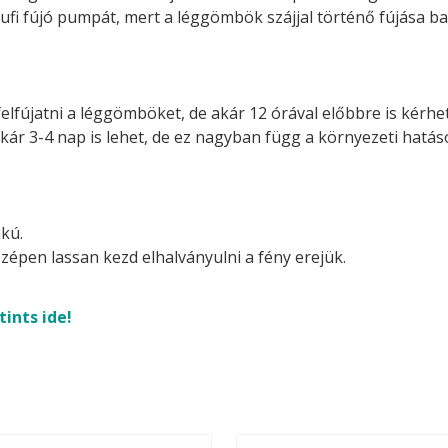
ufi fújó pumpát, mert a léggömbök szájjal történő fújása ba
felfújatni a léggömböket, de akár 12 órával előbbre is kérhetj
akár 3-4 nap is lehet, de ez nagyban függ a környezeti hatá
kú.
zépen lassan kezd elhalványulni a fény erejük.
tints ide!