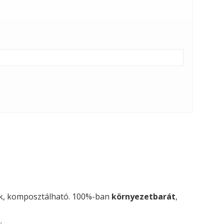
lik, komposztálható. 100%-ban
környezetbarát
,
.