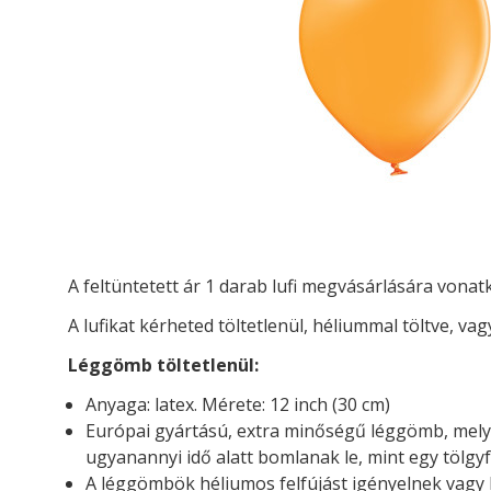
A feltüntetett ár 1 darab lufi megvásárlására vona
A lufikat kérheted t
öltetlenül, héliummal töltve, vag
Léggömb töltetlenül:
Anyaga: latex. Mérete: 12 inch (30 cm)
Európai gyártású, extra minőségű léggömb, mely 
ugyanannyi idő alatt bomlanak le, mint egy tölgyf
A léggömbök héliumos felfújást igényelnek vagy l