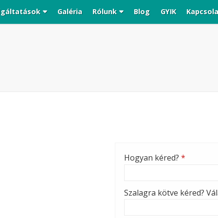
lgáltatások
Galéria
Rólunk
Blog
GYIK
Kapcsol
Hogyan kéred?
*
Szalagra kötve kéred? Vála