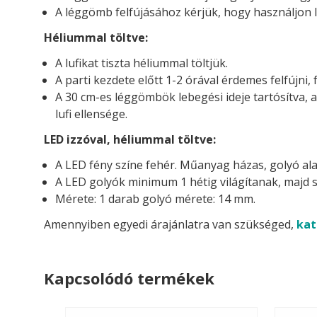
A léggömb felfújásához kérjük, hogy használjon l
Héliummal töltve:
A lufikat tiszta héliummal töltjük.
A parti kezdete előtt 1-2 órával érdemes felfújni, 
A 30 cm-es léggömbök lebegési ideje tartósítva, 
lufi ellensége.
LED izzóval, héliummal töltve:
A LED fény színe fehér. Műanyag házas, golyó ala
A LED golyók minimum 1 hétig világítanak, majd s
Mérete: 1 darab golyó mérete: 14 mm.
Amennyiben egyedi árajánlatra van szükséged,
kat
Kapcsolódó termékek