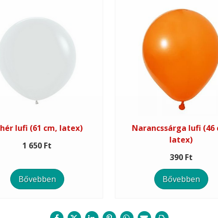
hér lufi (61 cm, latex)
Narancssárga lufi (46
latex)
1 650 Ft
390 Ft
Bővebben
Bővebben