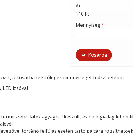
Ár
110 Ft
Mennyiség
*
Kosárba
tkozik, a kosárba tetszőleges mennyiséget tudsz betenni.
y LED izzóval:
természetes latex agyagból készült, és biológiailag lebom
alevél.
evegővel történő felfújás esetén tartó pálcára rögzíthetőek