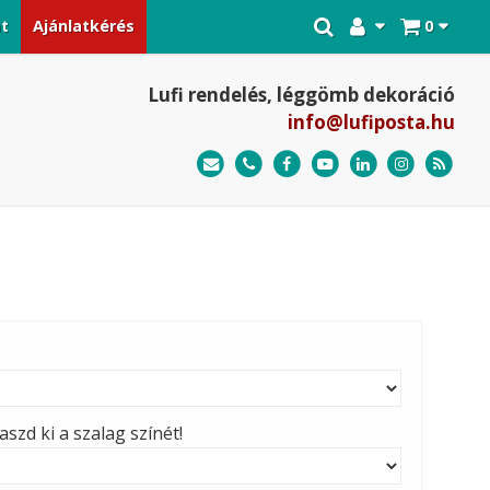
at
Ajánlatkérés
0
Lufi rendelés, léggömb dekoráció
info@lufiposta.hu
szd ki a szalag színét!