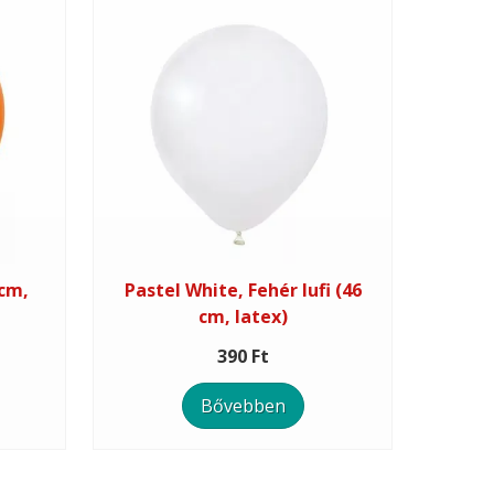
 cm,
Pastel White, Fehér lufi (46
cm, latex)
390 Ft
Bővebben