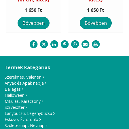
1 650 Ft
1 650 Ft
Bővebben
Bővebben
Termék kategóriák
Szerelmes, Valentin
Anyák és Apák napja
Ballagás
Halloween
Mikulás, Karácsony
Szilveszter
Lánybúcsú, Legénybúcsú
Esküvő, Évforduló
Születésnap, Névnap