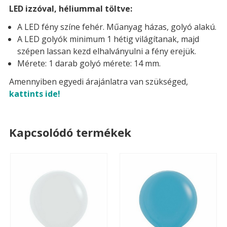
LED izzóval, héliummal töltve:
A LED fény színe fehér. Műanyag házas, golyó alakú.
A LED golyók minimum 1 hétig világítanak, majd
szépen lassan kezd elhalványulni a fény erejük.
Mérete: 1 darab golyó mérete: 14 mm.
Amennyiben egyedi árajánlatra van szükséged,
kattints ide!
Kapcsolódó termékek