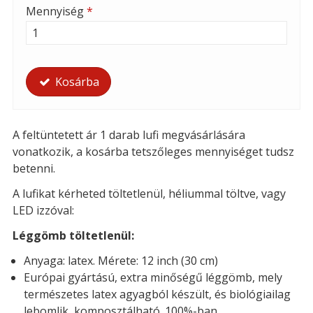
Mennyiség
*
Kosárba
A feltüntetett ár 1 darab lufi megvásárlására
vonatkozik, a kosárba tetszőleges mennyiséget tudsz
betenni.
A lufikat kérheted t
öltetlenül, héliummal töltve, vagy
LED izzóval:
Léggömb töltetlenül:
Anyaga: latex. Mérete: 12 inch (30 cm)
Európai gyártású, extra minőségű léggömb, mely
természetes latex agyagból készült, és biológiailag
lebomlik, komposztálható. 100%-ban