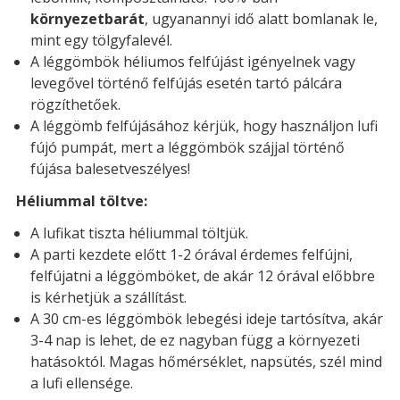
környezetbarát
, ugyanannyi idő alatt bomlanak le,
mint egy tölgyfalevél.
A léggömbök héliumos felfújást igényelnek vagy
levegővel történő felfújás esetén tartó pálcára
rögzíthetőek.
A léggömb felfújásához kérjük, hogy használjon lufi
fújó pumpát, mert a léggömbök szájjal történő
fújása balesetveszélyes!
Héliummal töltve:
A lufikat tiszta héliummal töltjük.
A parti kezdete előtt 1-2 órával érdemes felfújni,
felfújatni a léggömböket, de akár 12 órával előbbre
is kérhetjük a szállítást.
A 30 cm-es léggömbök lebegési ideje tartósítva, akár
3-4 nap is lehet, de ez nagyban függ a környezeti
hatásoktól. Magas hőmérséklet, napsütés, szél mind
a lufi ellensége.