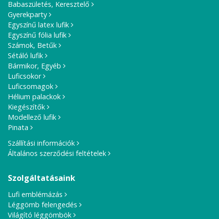
Babaszületés, Keresztelő
Gyerekparty
Egyszínű latex lufik
Egyszínű fólia lufik
Számok, Betűk
Sétáló lufik
Bármikor, Egyéb
Luficsokor
Luficsomagok
Hélium palackok
Kiegészítők
Modellező lufik
Pinata
Szállítási információk
Általános szerződési feltételek
Szolgáltatásaink
Lufi emblémázás
Léggömb felengedés
Világító léggömbök