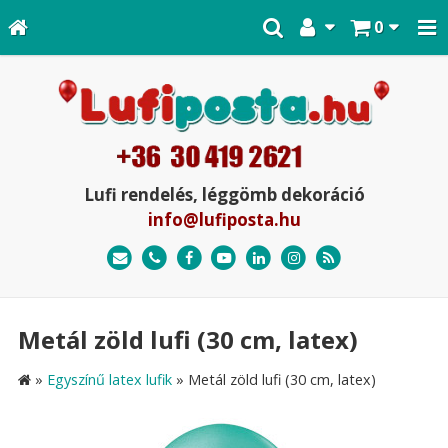
0
Lufi rendelés, léggömb dekoráció
info@lufiposta.hu
Metál zöld lufi (30 cm, latex)
»
Egyszínű latex lufik
»
Metál zöld lufi (30 cm, latex)