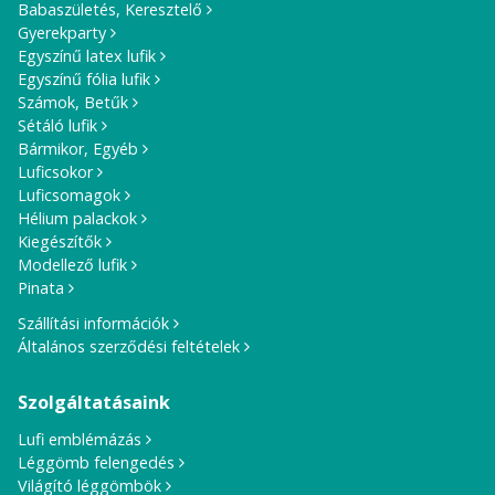
Babaszületés, Keresztelő
Gyerekparty
Egyszínű latex lufik
Egyszínű fólia lufik
Számok, Betűk
Sétáló lufik
Bármikor, Egyéb
Luficsokor
Luficsomagok
Hélium palackok
Kiegészítők
Modellező lufik
Pinata
Szállítási információk
Általános szerződési feltételek
Szolgáltatásaink
Lufi emblémázás
Léggömb felengedés
Világító léggömbök