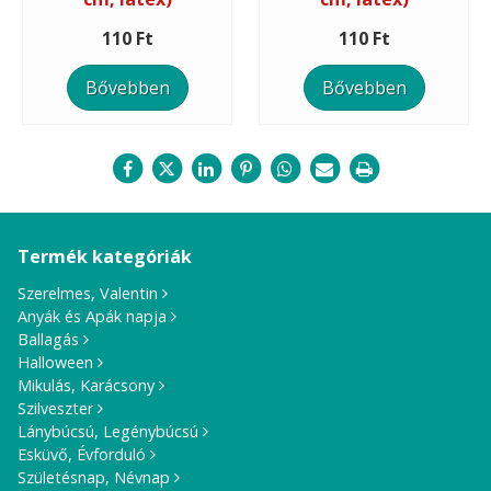
110 Ft
110 Ft
Bővebben
Bővebben
Termék kategóriák
Szerelmes, Valentin
Anyák és Apák napja
Ballagás
Halloween
Mikulás, Karácsony
Szilveszter
Lánybúcsú, Legénybúcsú
Esküvő, Évforduló
Születésnap, Névnap