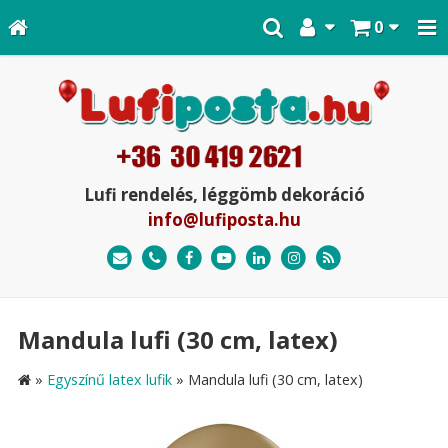
0
Lufi rendelés, léggömb dekoráció
info@lufiposta.hu
Mandula lufi (30 cm, latex)
»
Egyszínű latex lufik
»
Mandula lufi (30 cm, latex)