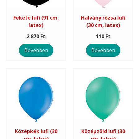
Fekete lufi (91 cm,
Halvány rózsa lufi
latex)
(30 cm, latex)
2 870 Ft
110 Ft
Bővebben
Bővebben
Középkék lufi (30
Középzöld lufi (30
cm, latex)
cm, latex)