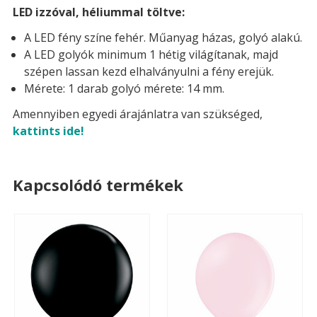
LED izzóval, héliummal töltve:
A LED fény színe fehér. Műanyag házas, golyó alakú.
A LED golyók minimum 1 hétig világítanak, majd
szépen lassan kezd elhalványulni a fény erejük.
Mérete: 1 darab golyó mérete: 14 mm.
Amennyiben egyedi árajánlatra van szükséged,
kattints ide!
Kapcsolódó termékek