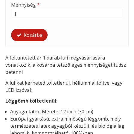
Mennyiség
*
Kosárba
A feltüntetett ár 1 darab lufi megvásárlására
vonatkozik, a kosárba tetszőleges mennyiséget tudsz
betenni.
A lufikat kérheted t
öltetlenül, héliummal töltve, vagy
LED izzóval:
Léggömb töltetlenül:
Anyaga: latex. Mérete: 12 inch (30 cm)
Európai gyártású, extra minőségű léggömb, mely
természetes latex agyagból készült, és biológiailag
lebomlik, komposztálható. 100%-ban