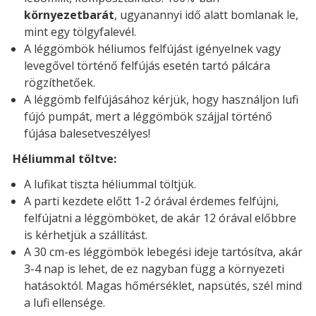
környezetbarát
, ugyanannyi idő alatt bomlanak le,
mint egy tölgyfalevél.
A léggömbök héliumos felfújást igényelnek vagy
levegővel történő felfújás esetén tartó pálcára
rögzíthetőek.
A léggömb felfújásához kérjük, hogy használjon lufi
fújó pumpát, mert a léggömbök szájjal történő
fújása balesetveszélyes!
Héliummal töltve:
A lufikat tiszta héliummal töltjük.
A parti kezdete előtt 1-2 órával érdemes felfújni,
felfújatni a léggömböket, de akár 12 órával előbbre
is kérhetjük a szállítást.
A 30 cm-es léggömbök lebegési ideje tartósítva, akár
3-4 nap is lehet, de ez nagyban függ a környezeti
hatásoktól. Magas hőmérséklet, napsütés, szél mind
a lufi ellensége.