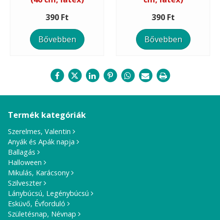
390 Ft
390 Ft
Bővebben
Bővebben
Termék kategóriák
Szerelmes, Valentin
Anyák és Apák napja
Ballagás
Halloween
Mikulás, Karácsony
Szilveszter
Lánybúcsú, Legénybúcsú
Esküvő, Évforduló
Születésnap, Névnap