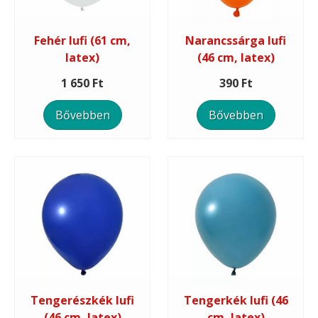
Fehér lufi (61 cm,
Narancssárga lufi
latex)
(46 cm, latex)
1 650 Ft
390 Ft
Bővebben
Bővebben
Tengerészkék lufi
Tengerkék lufi (46
(46 cm, latex)
cm, latex)