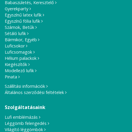
Babaszületés, Keresztelő
Gyerekparty
Egyszínű latex lufik
Egyszínű fólia lufik
Számok, Betűk
Sétáló lufik
Bármikor, Egyéb
Luficsokor
Luficsomagok
Hélium palackok
Kiegészítők
Modellező lufik
Pinata
Szállítási információk
Általános szerződési feltételek
Szolgáltatásaink
Lufi emblémázás
Léggömb felengedés
Világító léggömbök