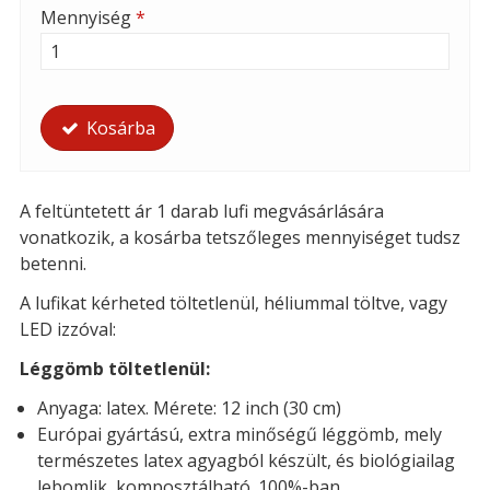
Mennyiség
*
Kosárba
A feltüntetett ár 1 darab lufi megvásárlására
vonatkozik, a kosárba tetszőleges mennyiséget tudsz
betenni.
A lufikat kérheted t
öltetlenül, héliummal töltve, vagy
LED izzóval:
Léggömb töltetlenül:
Anyaga: latex. Mérete: 12 inch (30 cm)
Európai gyártású, extra minőségű léggömb, mely
természetes latex agyagból készült, és biológiailag
lebomlik, komposztálható. 100%-ban