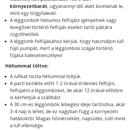
környezetbarát
, ugyanannyi idő alatt bomlanak le,
mint egy tölgyfalevél.
A léggömbök héliumos felfújást igényelnek vagy
levegővel történő felfújás esetén tartó pálcára
rögzíthetőek.
A léggömb felfújásához kérjük, hogy használjon lufi
fújó pumpát, mert a léggömbök szájjal történő
fújása balesetveszélyes!
Héliummal töltve:
A lufikat tiszta héliummal töltjük.
A parti kezdete előtt 1-2 órával érdemes felfújni,
felfújatni a léggömböket, de akár 12 órával előbbre
is kérhetjük a szállítást.
A 30 cm-es léggömbök lebegési ideje tartósítva, akár
3-4 nap is lehet, de ez nagyban függ a környezeti
hatásoktól. Magas hőmérséklet, napsütés, szél mind
a lufi ellensége.