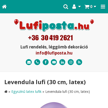
0
Lufi rendelés, léggömb dekoráció
info@lufiposta.hu
Levendula lufi (30 cm, latex)
»
Egyszínű latex lufik
»
Levendula lufi (30 cm, latex)