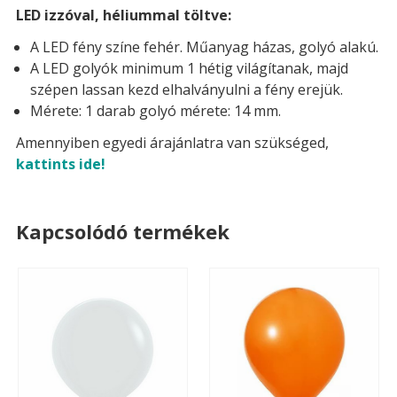
LED izzóval, héliummal töltve:
A LED fény színe fehér. Műanyag házas, golyó alakú.
A LED golyók minimum 1 hétig világítanak, majd
szépen lassan kezd elhalványulni a fény erejük.
Mérete: 1 darab golyó mérete: 14 mm.
Amennyiben egyedi árajánlatra van szükséged,
kattints ide!
Kapcsolódó termékek