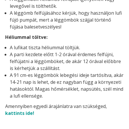
levegővel is tölthetők.
A léggömb felfújásához kérjük, hogy használjon lufi
fújó pumpát, mert a léggömbök szájjal történő
fújása balesetveszélyes!
Héliummal töltve:
A lufikat tiszta héliummal töltjük.
A parti kezdete előtt 1-2 órával érdemes felfújni,
felfújatni a léggömböket, de akár 12 órával előbbre
is kérhetjük a szállítást.
A 91 cm-es léggömbök lebegési ideje tartósítva, akár
14-21 nap is lehet, de ez nagyban függ a környezeti
hatásoktól. Magas hőmérséklet, napsütés, szél mind
a lufi ellensége.
Amennyiben egyedi árajánlatra van szükséged,
kattints ide!