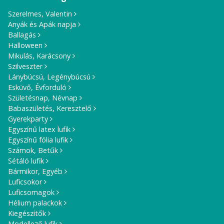
Szerelmes, Valentin
Anyák és Apák napja
Ballagás
Halloween
Mikulás, Karácsony
Szilveszter
Lánybúcsú, Legénybúcsú
Esküvő, Évforduló
Születésnap, Névnap
Babaszületés, Keresztelő
Gyerekparty
Egyszínű latex lufik
Egyszínű fólia lufik
Számok, Betűk
Sétáló lufik
Bármikor, Egyéb
Luficsokor
Luficsomagok
Hélium palackok
Kiegészítők
Modellező lufik