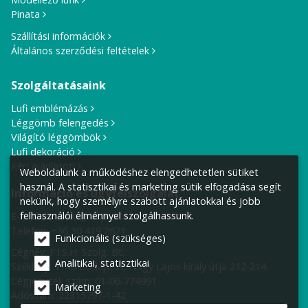
Pinata
Szállítási információk
Általános szerződési feltételek
Szolgáltatásaink
Lufi emblémázás
Léggömb felengedés
Világító léggömbök
Lufi dekoráció
Kérj ajánlatot!
Weboldalunk a működéshez elengedhetetlen sütiket
használ. A statisztikai és marketing sütik elfogadása segít
Információ és ügyfélszolgálat
nekünk, hogy személyre szabott ajánlatokkal és jobb
felhasználói élménnyel szolgálhassunk.
E-mail cím:
info@lufiposta.hu
Telefon:
+36 30 419 2621
Funkcionális (szükséges)
Cégnév: F.I.S.H. Szolg. Bt.
Analitikai, statisztikai
Székhely:
1149 Budapest, Nagy Lajos király útja 212-214.
Cégjegyzék szám: 01-06-774991
Marketing
Adószám: 22315797-1-42