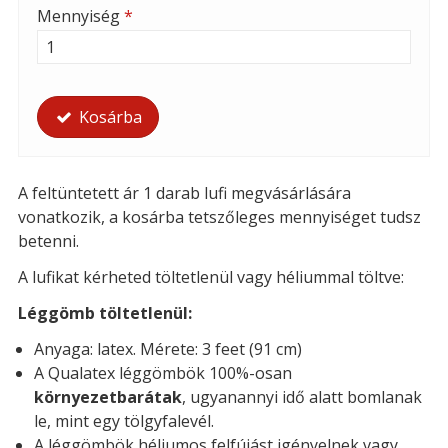
Mennyiség
*
Kosárba
A feltüntetett ár 1 darab lufi megvásárlására
vonatkozik, a kosárba tetszőleges mennyiséget tudsz
betenni.
A lufikat kérheted t
öltetlenül vagy héliummal töltve:
Léggömb töltetlenül:
Anyaga: latex. Mérete: 3 feet (91 cm)
A Qualatex léggömbök 100%-osan
környezetbarátak
, ugyanannyi idő alatt bomlanak
le, mint egy tölgyfalevél.
A léggömbök héliumos felfújást igényelnek vagy