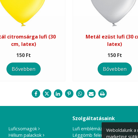
ál citromsárga lufi (30
Metál ezüst lufi (30 
cm, latex)
latex)
150 Ft
150 Ft
Bővebben
Bővebben
Szolgáltatásaink
Luficsomagok
Lufi emblémázás
Weboldalunk a m
Hélium palackok
Léggömb felengedés
marketing sütik