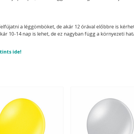
felfújatni a léggömböket, de akár 12 órával előbbre is kérhetj
akár 10-14 nap is lehet, de ez nagyban függ a környezeti ha
tints ide!