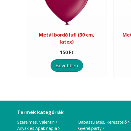
Metál bordó lufi (30 cm,
Met
latex)
150 Ft
Bővebben
Termék kategóriák
Szerelmes, Valentin
Babaszületés, Keresztelő
Anyák és Apák napja
Gyerekparty