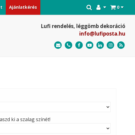
at
Ajánlatkérés
0
Lufi rendelés, léggömb dekoráció
info@lufiposta.hu
szd ki a szalag színét!