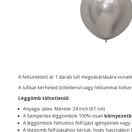
A feltüntetett ár 1 darab lufi megvásárlására vona
A lufikat kérheted t
öltetlenül vagy héliummal töltve:
Léggömb töltetlenül:
Anyaga: latex. Mérete: 24 inch (61 cm)
A Sempertex léggömbök 100%-osan
környezetb
A léggömbök héliumos felfújást igényelnek vagy l
A léggömb felfújásához kérjük, hogy használjon l