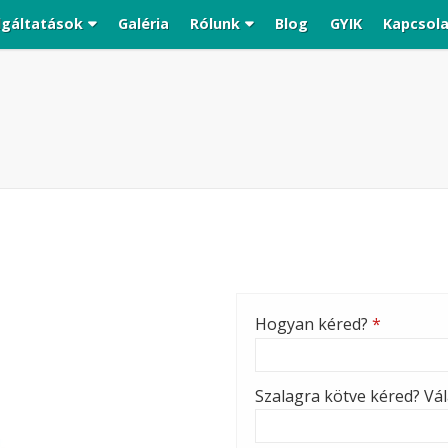
lgáltatások
Galéria
Rólunk
Blog
GYIK
Kapcsol
Hogyan kéred?
*
Szalagra kötve kéred? Vála