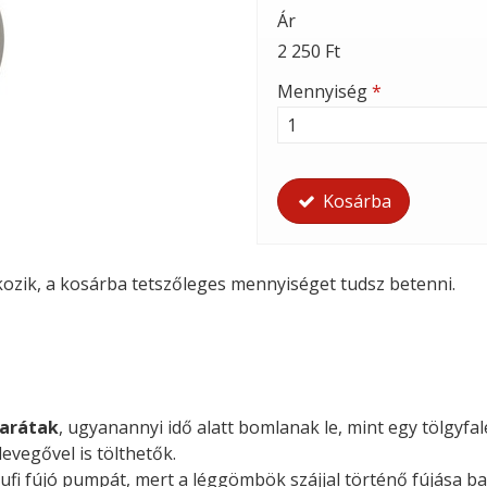
Ár
2 250 Ft
Mennyiség
*
Kosárba
tkozik, a kosárba tetszőleges mennyiséget tudsz betenni.
arátak
, ugyanannyi idő alatt bomlanak le, mint egy tölgyfal
evegővel is tölthetők.
ufi fújó pumpát, mert a léggömbök szájjal történő fújása ba