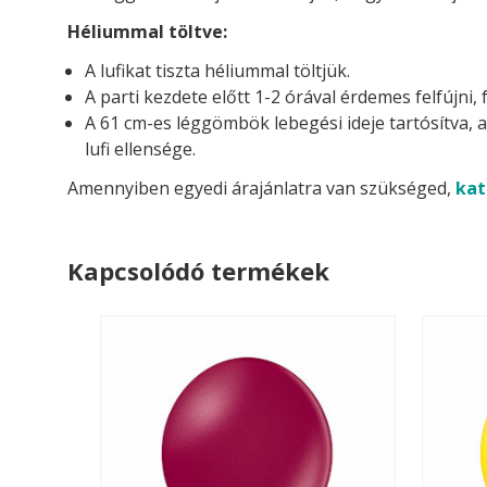
Héliummal töltve:
A lufikat tiszta héliummal töltjük.
A parti kezdete előtt 1-2 órával érdemes felfújni, 
A 61 cm-es léggömbök lebegési ideje tartósítva, 
lufi ellensége.
Amennyiben egyedi árajánlatra van szükséged,
kat
Kapcsolódó termékek