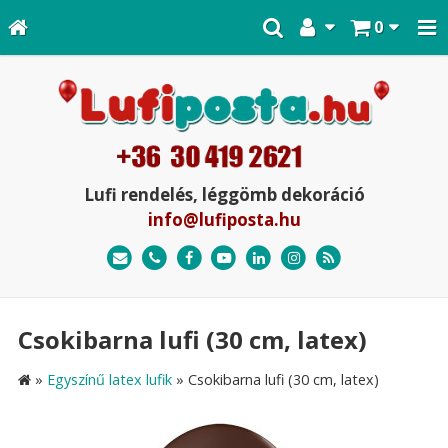
0
Lufi rendelés, léggömb dekoráció
info@lufiposta.hu
Csokibarna lufi (30 cm, latex)
»
Egyszínű latex lufik
»
Csokibarna lufi (30 cm, latex)