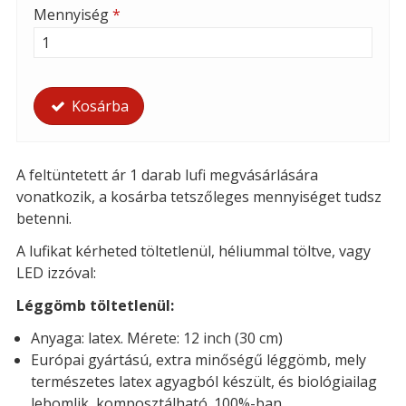
Mennyiség
*
Kosárba
A feltüntetett ár 1 darab lufi megvásárlására
vonatkozik, a kosárba tetszőleges mennyiséget tudsz
betenni.
A lufikat kérheted t
öltetlenül, héliummal töltve, vagy
LED izzóval:
Léggömb töltetlenül:
Anyaga: latex. Mérete: 12 inch (30 cm)
Európai gyártású, extra minőségű léggömb, mely
természetes latex agyagból készült, és biológiailag
lebomlik, komposztálható. 100%-ban