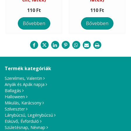
110 Ft
110 Ft
Bővebben
Bővebben
Termék kategóriák
Szerelmes, Valentin
Anyák és Apák napja
Ballagás
Halloween
Mikulás, Karácsony
Szilveszter
Lánybúcsú, Legénybúcsú
Esküvő, Évforduló
Születésnap, Névnap