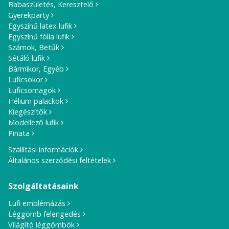
Babaszületés, Keresztelő
Gyerekparty
Egyszínű latex lufik
Egyszínű fólia lufik
Számok, Betűk
Sétáló lufik
Bármikor, Egyéb
Luficsokor
Luficsomagok
Hélium palackok
Kiegészítők
Modellező lufik
Pinata
Szállítási információk
Általános szerződési feltételek
Szolgáltatásaink
Lufi emblémázás
Léggömb felengedés
Világító léggömbök