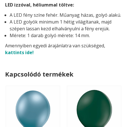
LED izzóval, héliummal töltve:
A LED fény színe fehér. Műanyag házas, golyó alakú.
A LED golyók minimum 1 hétig világítanak, majd
szépen lassan kezd elhalványulni a fény erejük.
Mérete: 1 darab golyó mérete: 14 mm.
Amennyiben egyedi árajánlatra van szükséged,
kattints ide!
Kapcsolódó termékek