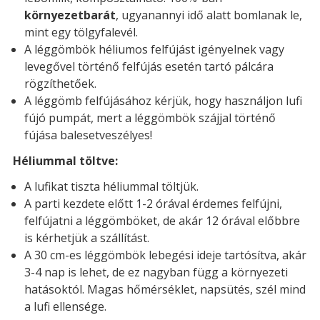
környezetbarát
, ugyanannyi idő alatt bomlanak le,
mint egy tölgyfalevél.
A léggömbök héliumos felfújást igényelnek vagy
levegővel történő felfújás esetén tartó pálcára
rögzíthetőek.
A léggömb felfújásához kérjük, hogy használjon lufi
fújó pumpát, mert a léggömbök szájjal történő
fújása balesetveszélyes!
Héliummal töltve:
A lufikat tiszta héliummal töltjük.
A parti kezdete előtt 1-2 órával érdemes felfújni,
felfújatni a léggömböket, de akár 12 órával előbbre
is kérhetjük a szállítást.
A 30 cm-es léggömbök lebegési ideje tartósítva, akár
3-4 nap is lehet, de ez nagyban függ a környezeti
hatásoktól. Magas hőmérséklet, napsütés, szél mind
a lufi ellensége.