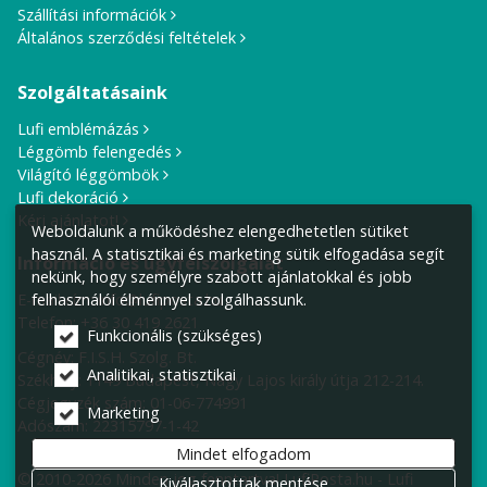
Szállítási információk
Általános szerződési feltételek
Szolgáltatásaink
Lufi emblémázás
Léggömb felengedés
Világító léggömbök
Lufi dekoráció
Kérj ajánlatot!
Weboldalunk a működéshez elengedhetetlen sütiket
használ. A statisztikai és marketing sütik elfogadása segít
Információ és ügyfélszolgálat
nekünk, hogy személyre szabott ajánlatokkal és jobb
E-mail cím:
info@lufiposta.hu
felhasználói élménnyel szolgálhassunk.
Telefon:
+36 30 419 2621
Funkcionális (szükséges)
Cégnév: F.I.S.H. Szolg. Bt.
Analitikai, statisztikai
Székhely:
1149 Budapest, Nagy Lajos király útja 212-214.
Cégjegyzék szám: 01-06-774991
Marketing
Adószám: 22315797-1-42
Mindet elfogadom
© 2010-2026 Minden jog fenntartva! LufiPosta.hu - Lufi
Kiválasztottak mentése