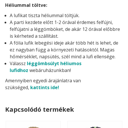
Héliummal töltve:
A lufikat tiszta héliummal töltjük.
A parti kezdete előtt 1-2 órával érdemes felfújni,
felfújatni a léggömböket, de akár 12 órával előbbre
is kérheted a szállítást.
A fólia lufik lebegési ideje akár több hét is lehet, de
ez nagyban függ a környezeti hatásoktól. Magas
hőmérséklet, napsütés, szél mind a lufi ellensége.
Válassz
léggömbsúlyt héliumos
lufidhoz
webáruházunkban!
Amennyiben egyedi árajánlatra van
szükséged,
kattints ide!
Kapcsolódó termékek