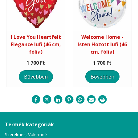
I Love You Heartfelt
Welcome Home -
Elegance lufi (46 cm,
Isten Hozott lufi (46
fólia)
cm, fólia)
1 700 Ft
1 700 Ft
Bővebben
Bővebben
Termék kategóriák
Szerelmes, Valentin