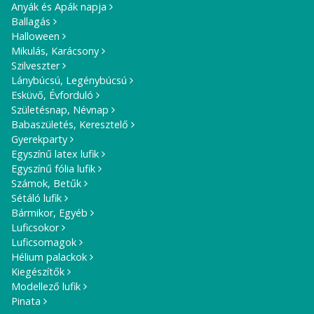
Anyák és Apák napja
Ballagás
Halloween
Mikulás, Karácsony
Szilveszter
Lánybúcsú, Legénybúcsú
Esküvő, Évforduló
Születésnap, Névnap
Babaszületés, Keresztelő
Gyerekparty
Egyszínű latex lufik
Egyszínű fólia lufik
Számok, Betűk
Sétáló lufik
Bármikor, Egyéb
Luficsokor
Luficsomagok
Hélium palackok
Kiegészítők
Modellező lufik
Pinata