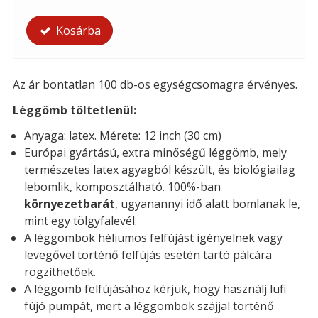
Kosárba
Az ár bontatlan 100 db-os egységcsomagra érvényes.
Léggömb töltetlenül:
Anyaga: latex. Mérete: 12 inch (30 cm)
Európai gyártású, extra minőségű léggömb, mely
természetes latex agyagból készült, és biológiailag
lebomlik, komposztálható. 100%-ban
környezetbarát
, ugyanannyi idő alatt bomlanak le,
mint egy tölgyfalevél.
A léggömbök héliumos felfújást igényelnek vagy
levegővel történő felfújás esetén tartó pálcára
rögzíthetőek.
A léggömb felfújásához kérjük, hogy használj lufi
fújó pumpát, mert a léggömbök szájjal történő