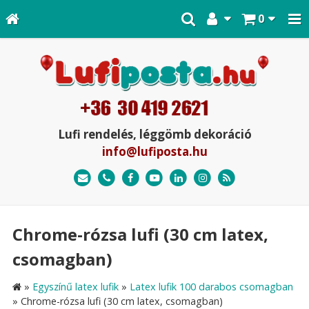
0
Lufi rendelés, léggömb dekoráció
info@lufiposta.hu
Chrome-rózsa lufi (30 cm latex,
csomagban)
»
Egyszínű latex lufik
»
Latex lufik 100 darabos csomagban
»
Chrome-rózsa lufi (30 cm latex, csomagban)