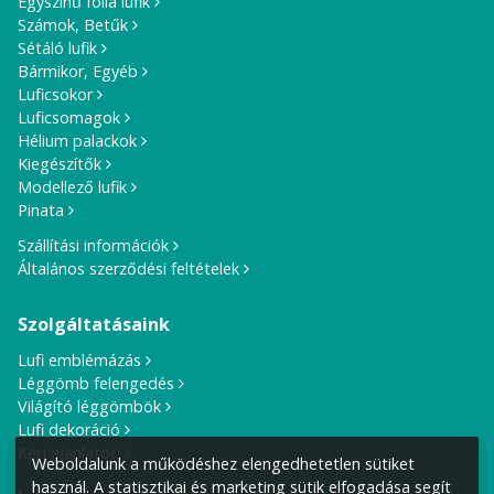
Egyszínű fólia lufik
Számok, Betűk
Sétáló lufik
Bármikor, Egyéb
Luficsokor
Luficsomagok
Hélium palackok
Kiegészítők
Modellező lufik
Pinata
Szállítási információk
Általános szerződési feltételek
Szolgáltatásaink
Lufi emblémázás
Léggömb felengedés
Világító léggömbök
Lufi dekoráció
Kérj ajánlatot!
Weboldalunk a működéshez elengedhetetlen sütiket
használ. A statisztikai és marketing sütik elfogadása segít