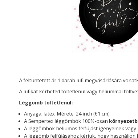
A feltüntetett ár 1 darab lufi megvásárlására vona
A lufikat kérheted t
öltetlenül vagy héliummal töltve:
Léggömb töltetlenül:
Anyaga: latex. Mérete: 24 inch (61 cm)
A Sempertex léggömbök 100%-osan
környezetb
A léggömbök héliumos felfújást igényelnek vagy l
A léggömb felfújásához kérjük, hogy használjon l