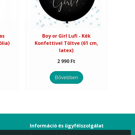
as
Boy or Girl Lufi - Kék
ólia)
Konfettivel Töltve (61 cm,
latex)
2 990 Ft
Bővebben
Információ és ügyfélszolgálat