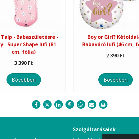
 Talp - Babaszületésre -
Boy or Girl? Kétoldal
y - Super Shape lufi (81
Babaváró lufi (46 cm, f
cm, fólia)
2 390 Ft
3 390 Ft
Bővebben
Bővebben
Szolgáltatásaink