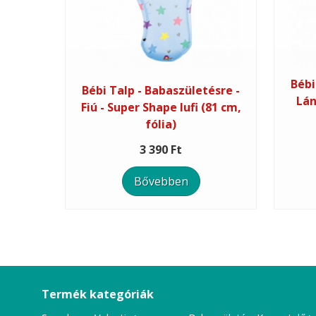
Bébi
Bébi Talp - Babaszületésre -
Lán
Fiú - Super Shape lufi (81 cm,
fólia)
3 390 Ft
Bővebben
Termék kategóriák