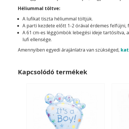
Héliummal töltve:
A lufikat tiszta héliummal töltjük.
A parti kezdete előtt 1-2 órával érdemes felfújni, 
A 61 cm-es léggömbök lebegési ideje tartósítva, 
lufi ellensége.
Amennyiben egyedi árajánlatra van szükséged,
kat
Kapcsolódó termékek