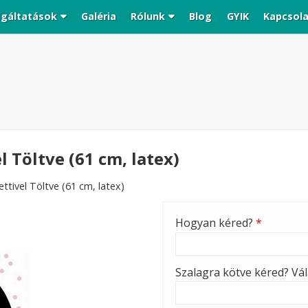
lgáltatások
Galéria
Rólunk
Blog
GYIK
Kapcsol
l Töltve (61 cm, latex)
fettivel Töltve (61 cm, latex)
Hogyan kéred?
*
Szalagra kötve kéred? Vála