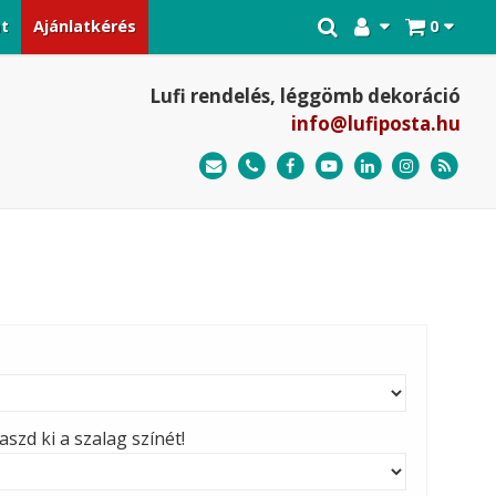
at
Ajánlatkérés
0
Lufi rendelés, léggömb dekoráció
info@lufiposta.hu
szd ki a szalag színét!