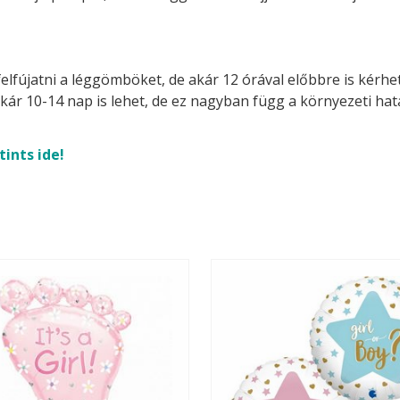
felfújatni a léggömböket, de akár 12 órával előbbre is kérhetj
akár 10-14 nap is lehet, de ez nagyban függ a környezeti ha
tints ide!