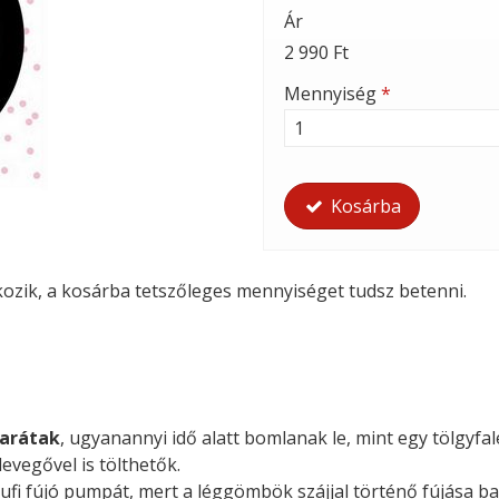
Ár
2 990 Ft
Mennyiség
*
Kosárba
tkozik, a kosárba tetszőleges mennyiséget tudsz betenni.
arátak
, ugyanannyi idő alatt bomlanak le, mint egy tölgyfal
evegővel is tölthetők.
ufi fújó pumpát, mert a léggömbök szájjal történő fújása ba