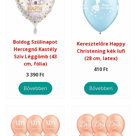
Boldog Szülinapot
Keresztelőre Happy
Hercegnő Kastély
Christening kék lufi
Szív Léggömb (43
(28 cm, latex)
cm, fólia)
410 Ft
3 390 Ft
Bővebben
Bővebben