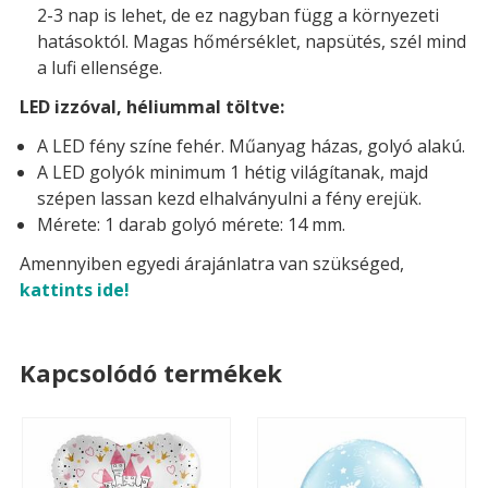
2-3 nap is lehet, de ez nagyban függ a környezeti
hatásoktól. Magas hőmérséklet, napsütés, szél mind
a lufi ellensége.
LED izzóval, héliummal töltve:
A LED fény színe fehér. Műanyag házas, golyó alakú.
A LED golyók minimum 1 hétig világítanak, majd
szépen lassan kezd elhalványulni a fény erejük.
Mérete: 1 darab golyó mérete: 14 mm.
Amennyiben egyedi árajánlatra van szükséged,
kattints ide!
Kapcsolódó termékek