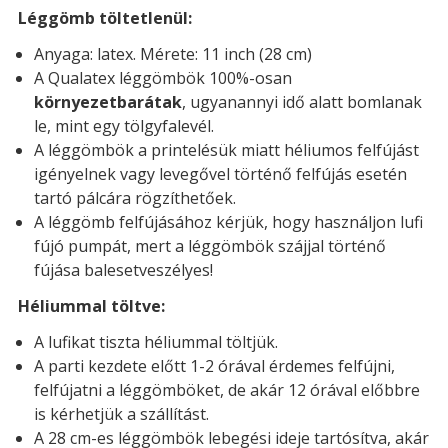
Léggömb töltetlenül:
Anyaga: latex. Mérete: 11 inch (28 cm)
A Qualatex léggömbök 100%-osan
környezetbarátak
, ugyanannyi idő alatt bomlanak
le, mint egy tölgyfalevél.
A léggömbök a printelésük miatt héliumos felfújást
igényelnek vagy levegővel történő felfújás esetén
tartó pálcára rögzíthetőek.
A léggömb felfújásához kérjük, hogy használjon lufi
fújó pumpát, mert a léggömbök szájjal történő
fújása balesetveszélyes!
Héliummal töltve:
A lufikat tiszta héliummal töltjük.
A parti kezdete előtt 1-2 órával érdemes felfújni,
felfújatni a léggömböket, de akár 12 órával előbbre
is kérhetjük a szállítást.
A 28 cm-es léggömbök lebegési ideje tartósítva, akár