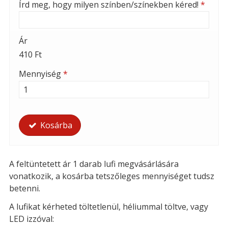
Írd meg, hogy milyen színben/színekben kéred!
*
Ár
410 Ft
Mennyiség
*
Kosárba
A feltüntetett ár 1 darab lufi megvásárlására
vonatkozik, a kosárba tetszőleges mennyiséget tudsz
betenni.
A lufikat kérheted t
öltetlenül, héliummal töltve, vagy
LED izzóval: