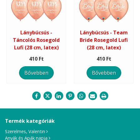
Lánybúcsús -
Lánybúcsús - Team
Táncolós Rosegold
Bride Rosegold Lufi
Lufi (28 cm, latex)
(28 cm, latex)
410 Ft
410 Ft
Bővebben
Bővebben
Termék kategóriák
Szerelmes, Valentin
Anyák és Apák napja