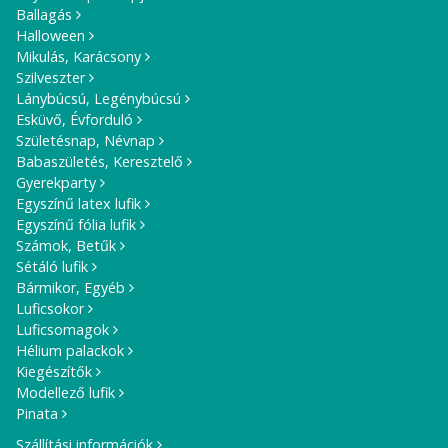
Ballagás
Halloween
Mikulás, Karácsony
Szilveszter
Lánybúcsú, Legénybúcsú
Esküvő, Évforduló
Születésnap, Névnap
Babaszületés, Keresztelő
Gyerekparty
Egyszínű latex lufik
Egyszínű fólia lufik
Számok, Betűk
Sétáló lufik
Bármikor, Egyéb
Luficsokor
Luficsomagok
Hélium palackok
Kiegészítők
Modellező lufik
Pinata
Szállítási információk