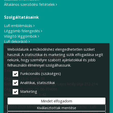
Általános szerződési feltételek
Szolgáltatásaink
Lufi emblémázás
Léggömb felengedés
Világító léggömbök
Lufi dekoráció
Kérj ajánlatot!
Weboldalunk a működéshez elengedhetetlen sütiket
használ. A statisztikai és marketing sütik elfogadása segít
Információ és ügyfélszolgálat
nekünk, hogy személyre szabott ajánlatokkal és jobb
felhasználói élménnyel szolgálhassunk.
E-mail cím:
info@lufiposta.hu
Telefon:
+36 30 419 2621
Funkcionális (szükséges)
Cégnév: F.I.S.H. Szolg. Bt.
Analitikai, statisztikai
Székhely:
1149 Budapest, Nagy Lajos király útja 212-214.
Cégjegyzék szám: 01-06-774991
Marketing
Adószám: 22315797-1-42
Mindet elfogadom
© 2010-2026 Minden jog fenntartva! LufiPosta.hu - Lufi
Kiválasztottak mentése
webáruház, lufi rendelés, léggömb felengedés esküvőkre,