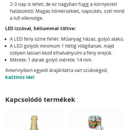
2-3 nap is lehet, de ez nagyban függ a környezeti
hatásoktól. Magas hőmérséklet, napsütés, szél mind
a lufi ellensége.
LED izzóval, héliummal töltve:
A LED fény színe fehér. Műanyag házas, golyó alakú.
A LED golyók minimum 1 hétig világítanak, majd
szépen lassan kezd elhalványulni a fény erejük.
Mérete: 1 darab golyó mérete: 14 mm.
Amennyiben egyedi árajánlatra van szükséged,
kattints ide!
Kapcsolódó termékek