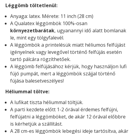
Léggömb töltetlenül:
Anyaga: latex. Mérete: 11 inch (28 cm)
A Qualatex léggömbök 100%-osan
környezetbarátak
, ugyanannyi idő alatt bomlanak
le, mint egy tölgyfalevél.
A léggömbök a printelésük miatt héliumos felfújást
igényelnek vagy levegővel történő felfújás esetén
tartó pálcára rögzíthetőek.
A léggömb felfújásához kérjük, hogy használjon lufi
fújó pumpát, mert a léggömbök szájjal történő
fújása balesetveszélyes!
Héliummal töltve:
A lufikat tiszta héliummal töltjük.
A parti kezdete előtt 1-2 órával érdemes felfújni,
felfújatni a léggömböket, de akár 12 órával előbbre
is kérhetjük a szállítást.
A 28 cm-es léggömbök lebegési ideje tartósítva, akár