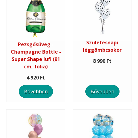
Születésnapi
Pezsgősüveg -
léggömbcsokor
Champagne Bottle -
Super Shape lufi (91
8 990 Ft
cm, fólia)
4 920 Ft
Bővebben
Bővebben