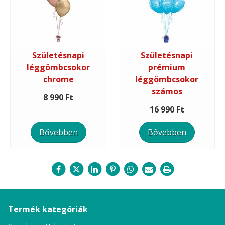
Születésnapi
Születésnapi
léggömbcsokor
prémium
chrome
léggömbcsokor
számos
8 990 Ft
16 990 Ft
Bővebben
Bővebben
Termék kategóriák