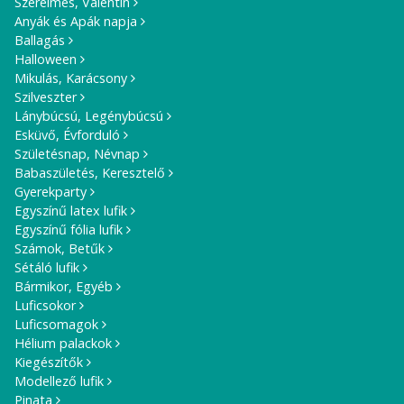
Szerelmes, Valentin
Anyák és Apák napja
Ballagás
Halloween
Mikulás, Karácsony
Szilveszter
Lánybúcsú, Legénybúcsú
Esküvő, Évforduló
Születésnap, Névnap
Babaszületés, Keresztelő
Gyerekparty
Egyszínű latex lufik
Egyszínű fólia lufik
Számok, Betűk
Sétáló lufik
Bármikor, Egyéb
Luficsokor
Luficsomagok
Hélium palackok
Kiegészítők
Modellező lufik
Pinata