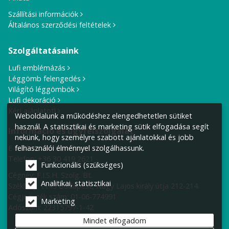
Szállítási információk
Általános szerződési feltételek
Szolgáltatásaink
Lufi emblémázás
Léggömb felengedés
Világító léggömbök
Lufi dekoráció
Kérj ajánlatot!
Weboldalunk a működéshez elengedhetetlen sütiket
használ. A statisztikai és marketing sütik elfogadása segít
Információ és ügyfélszolgálat
nekünk, hogy személyre szabott ajánlatokkal és jobb
E-mail cím:
info@lufiposta.hu
felhasználói élménnyel szolgálhassunk.
Telefon:
+36 30 419 2621
Funkcionális (szükséges)
Cégnév: F.I.S.H. Szolg. Bt.
Analitikai, statisztikai
Székhely:
1149 Budapest, Nagy Lajos király útja 212-214.
Cégjegyzék szám: 01-06-774991
Marketing
Adószám: 22315797-1-42
Mindet elfogadom