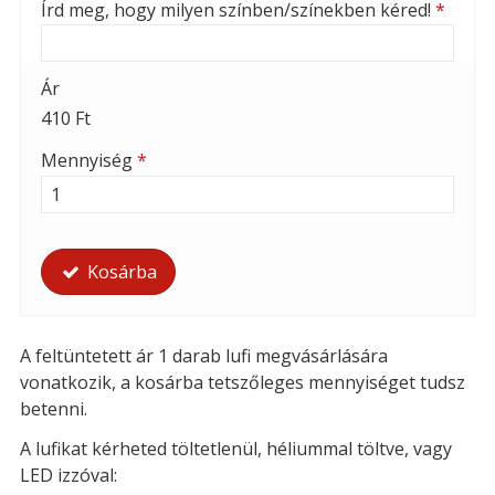
Írd meg, hogy milyen színben/színekben kéred!
*
Ár
410 Ft
Mennyiség
*
Kosárba
A feltüntetett ár 1 darab lufi megvásárlására
vonatkozik, a kosárba tetszőleges mennyiséget tudsz
betenni.
A lufikat kérheted t
öltetlenül, héliummal töltve, vagy
LED izzóval: