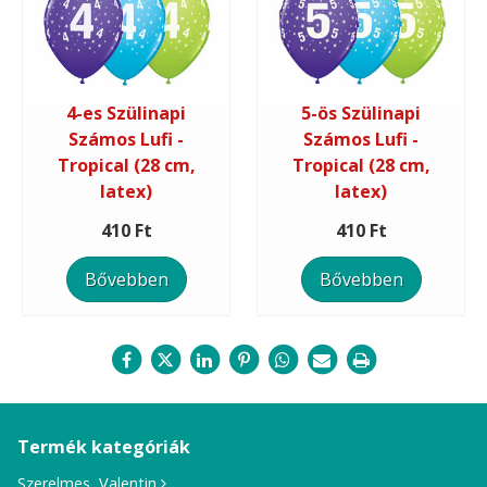
4-es Szülinapi
5-ös Szülinapi
Számos Lufi -
Számos Lufi -
Tropical (28 cm,
Tropical (28 cm,
latex)
latex)
410 Ft
410 Ft
Bővebben
Bővebben
Termék kategóriák
Szerelmes, Valentin