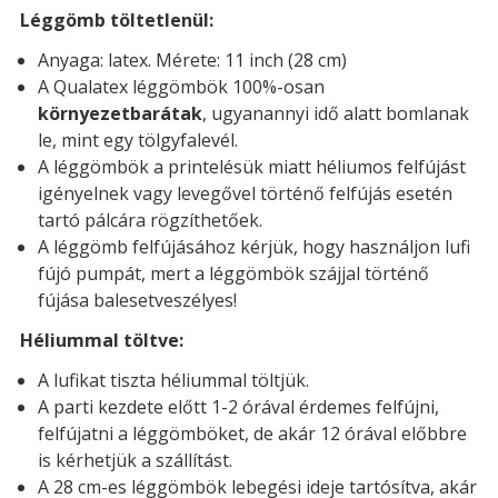
Léggömb töltetlenül:
Anyaga: latex. Mérete: 11 inch (28 cm)
A Qualatex léggömbök 100%-osan
környezetbarátak
, ugyanannyi idő alatt bomlanak
le, mint egy tölgyfalevél.
A léggömbök a printelésük miatt héliumos felfújást
igényelnek vagy levegővel történő felfújás esetén
tartó pálcára rögzíthetőek.
A léggömb felfújásához kérjük, hogy használjon lufi
fújó pumpát, mert a léggömbök szájjal történő
fújása balesetveszélyes!
Héliummal töltve:
A lufikat tiszta héliummal töltjük.
A parti kezdete előtt 1-2 órával érdemes felfújni,
felfújatni a léggömböket, de akár 12 órával előbbre
is kérhetjük a szállítást.
A 28 cm-es léggömbök lebegési ideje tartósítva, akár