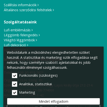
Szállítási információk
Általános szerződési feltételek
Szolgáltatásaink
Lufi emblémázás
Léggömb felengedés
Világító léggömbök
Lufi dekoráció
Kérj ajánlatot!
Weboldalunk a működéshez elengedhetetlen sütiket
használ. A statisztikai és marketing sütik elfogadása segít
Információ és ügyfélszolgálat
nekünk, hogy személyre szabott ajánlatokkal és jobb
felhasználói élménnyel szolgálhassunk.
E-mail cím:
info@lufiposta.hu
Telefon:
+36 30 419 2621
Funkcionális (szükséges)
Cégnév: F.I.S.H. Szolg. Bt.
Analitikai, statisztikai
Székhely:
1149 Budapest, Nagy Lajos király útja 212-214.
Cégjegyzék szám: 01-06-774991
Marketing
Adószám: 22315797-1-42
Mindet elfogadom
© 2010-2026 Minden jog fenntartva! LufiPosta.hu - Lufi