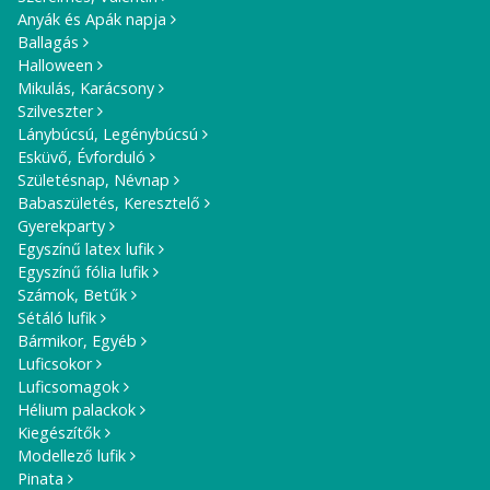
Anyák és Apák napja
Ballagás
Halloween
Mikulás, Karácsony
Szilveszter
Lánybúcsú, Legénybúcsú
Esküvő, Évforduló
Születésnap, Névnap
Babaszületés, Keresztelő
Gyerekparty
Egyszínű latex lufik
Egyszínű fólia lufik
Számok, Betűk
Sétáló lufik
Bármikor, Egyéb
Luficsokor
Luficsomagok
Hélium palackok
Kiegészítők
Modellező lufik
Pinata