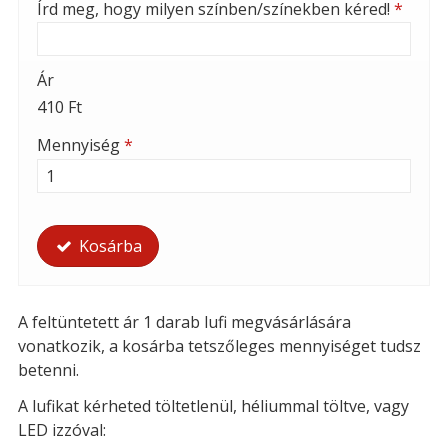
Írd meg, hogy milyen színben/színekben kéred!
*
Ár
410 Ft
Mennyiség
*
Kosárba
A feltüntetett ár 1 darab lufi megvásárlására
vonatkozik, a kosárba tetszőleges mennyiséget tudsz
betenni.
A lufikat kérheted t
öltetlenül, héliummal töltve, vagy
LED izzóval: