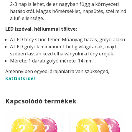
2-3 nap is lehet, de ez nagyban függ a környezeti
hatásoktól. Magas hőmérséklet, napsütés, szél mind
a lufi ellensége.
LED izzóval, héliummal töltve:
A LED fény színe fehér. Műanyag házas, golyó alakú.
A LED golyók minimum 1 hétig világítanak, majd
szépen lassan kezd elhalványulni a fény erejük.
Mérete: 1 darab golyó mérete: 14 mm.
Amennyiben egyedi árajánlatra van szükséged,
kattints ide!
Kapcsolódó termékek