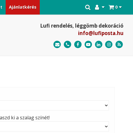
at
Ajánlatkérés
0
Lufi rendelés, léggömb dekoráció
info@lufiposta.hu
szd ki a szalag színét!