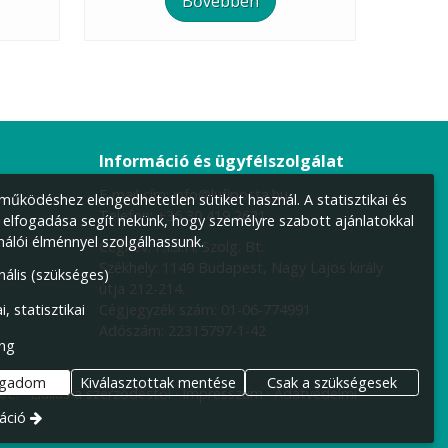
Bővebben
Információ és ügyfélszolgálat
E-mail cím:
info@lufiposta.hu
űködéshez elengedhetetlen sütiket használ. A statisztikai és
Telefon:
+36 30 419 2621
 elfogadása segít nekünk, hogy személyre szabott ajánlatokkal
nálói élménnyel szolgálhassunk.
Cégnév: F.I.S.H. Szolg. Bt.
Székhely:
1149 Budapest, Nagy Lajos király
nális (szükséges)
útja 212-214.
Cégjegyzék szám: 01-06-774991
i, statisztikai
Adószám: 22315797-1-42
ng
ogadom
Kiválasztottak mentése
Csak a szükségesek
re.
Elállás a szerződéstől
Impresszum
Adatvédelmi
áció