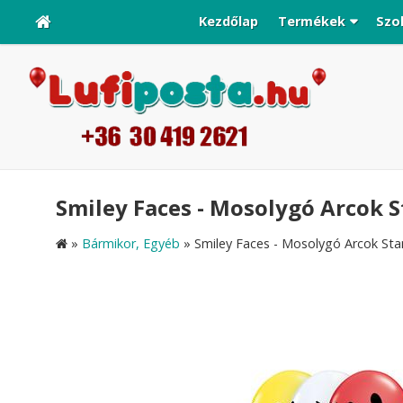
Kezdőlap
Termékek
Szo
Smiley Faces - Mosolygó Arcok St
»
Bármikor, Egyéb
»
Smiley Faces - Mosolygó Arcok Stan