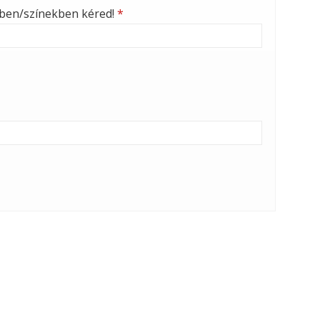
nben/színekben kéred!
*