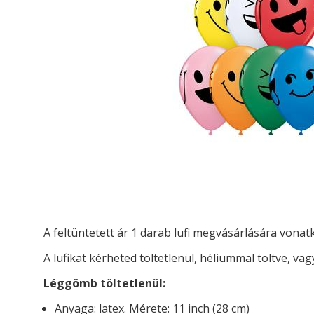
A feltüntetett ár 1 darab lufi megvásárlására vona
A lufikat kérheted t
öltetlenül, héliummal töltve, vag
Léggömb töltetlenül:
Anyaga: latex. Mérete: 11 inch (28 cm)