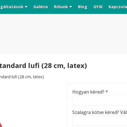
lgáltatások
Galéria
Rólunk
Blog
GYIK
Kapcsol
andard lufi (28 cm, latex)
dard lufi (28 cm, latex)
Hogyan kéred?
*
Szalagra kötve kéred? Vála