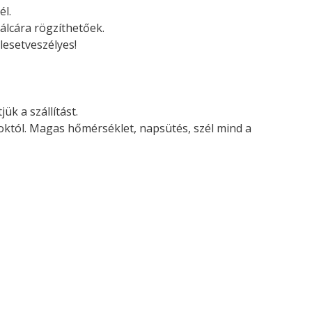
él.
álcára rögzíthetőek.
lesetveszélyes!
ük a szállítást.
soktól. Magas hőmérséklet, napsütés, szél mind a