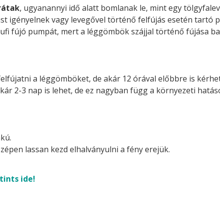
rátak
, ugyanannyi idő alatt bomlanak le, mint egy tölgyfalev
st igényelnek vagy levegővel történő felfújás esetén tartó p
ufi fújó pumpát, mert a léggömbök szájjal történő fújása ba
felfújatni a léggömböket, de akár 12 órával előbbre is kérhetj
akár 2-3 nap is lehet, de ez nagyban függ a környezeti hatá
kú.
zépen lassan kezd elhalványulni a fény erejük.
tints ide!