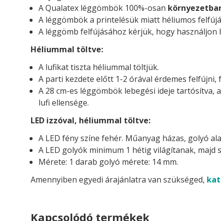
A Qualatex léggömbök 100%-osan
környezetba
A léggömbök a printelésük miatt héliumos felfújá
A léggömb felfújásához kérjük, hogy használjon l
Héliummal töltve:
A lufikat tiszta héliummal töltjük.
A parti kezdete előtt 1-2 órával érdemes felfújni, 
A 28 cm-es léggömbök lebegési ideje tartósítva, 
lufi ellensége.
LED izzóval, héliummal töltve:
A LED fény színe fehér. Műanyag házas, golyó ala
A LED golyók minimum 1 hétig világítanak, majd s
Mérete: 1 darab golyó mérete: 14 mm.
Amennyiben egyedi árajánlatra van szükséged,
kat
Kapcsolódó termékek