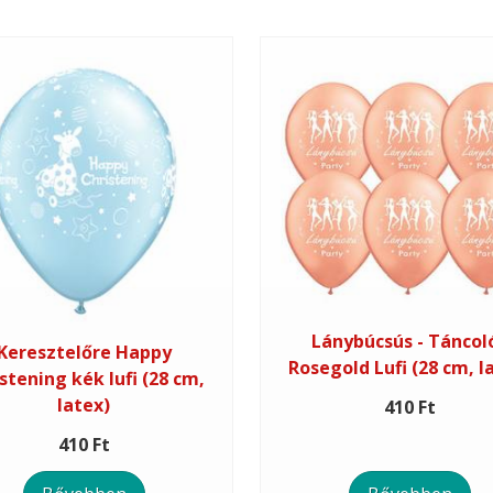
Lánybúcsús - Táncol
Keresztelőre Happy
Rosegold Lufi (28 cm, l
stening kék lufi (28 cm,
latex)
410 Ft
410 Ft