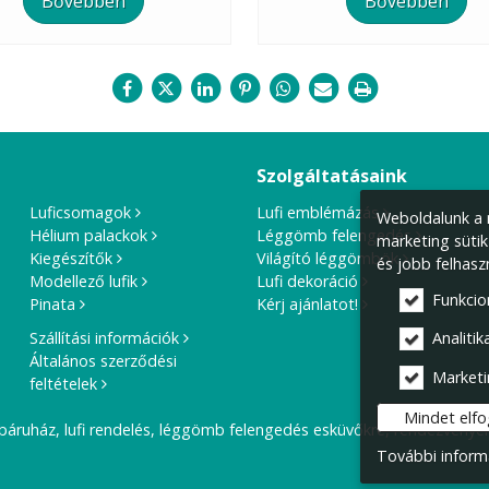
Bővebben
Bővebben
Szolgáltatásaink
Luficsomagok
Lufi emblémázás
Weboldalunk a m
Hélium palackok
Léggömb felengedés
marketing sütik
Kiegészítők
Világító léggömbök
és jobb felhasz
Modellező lufik
Lufi dekoráció
Funkcio
Pinata
Kérj ajánlatot!
Szállítási információk
Analitika
Általános szerződési
Marketi
feltételek
Mindet elf
báruház, lufi rendelés, léggömb felengedés esküvőkre, rendezvények
További inform