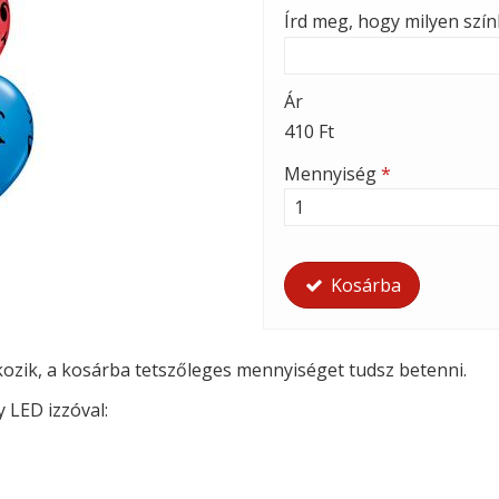
Írd meg, hogy milyen szí
Ár
410 Ft
Mennyiség
*
Kosárba
tkozik, a kosárba tetszőleges mennyiséget tudsz betenni.
y LED izzóval: