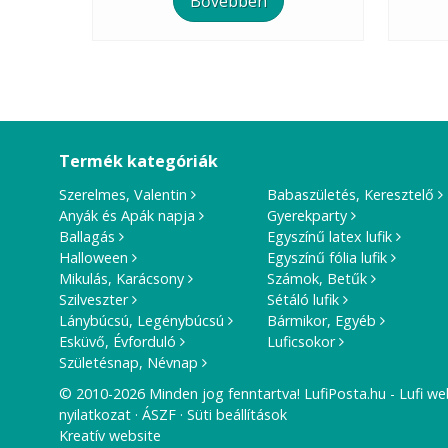
Bővebben
Termék kategóriák
Szerelmes, Valentin
Babaszületés, Keresztelő
Anyák és Apák napja
Gyerekparty
Ballagás
Egyszínű latex lufik
Halloween
Egyszínű fólia lufik
Mikulás, Karácsony
Számok, Betűk
Szilveszter
Sétáló lufik
Lánybúcsú, Legénybúcsú
Bármikor, Egyéb
Esküvő, Évforduló
Luficsokor
Születésnap, Névnap
© 2010-2026 Minden jog fenntartva! LufiPosta.hu - Lufi we
nyilatkozat
ÁSZF
Süti beállítások
Kreatív website