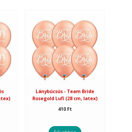
ós
Lánybúcsús - Team Bride
atex)
Rosegold Lufi (28 cm, latex)
410 Ft