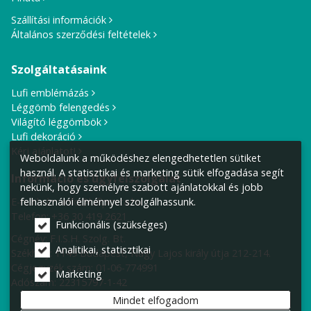
Szállítási információk
Általános szerződési feltételek
Szolgáltatásaink
Lufi emblémázás
Léggömb felengedés
Világító léggömbök
Lufi dekoráció
Kérj ajánlatot!
Weboldalunk a működéshez elengedhetetlen sütiket
használ. A statisztikai és marketing sütik elfogadása segít
Információ és ügyfélszolgálat
nekünk, hogy személyre szabott ajánlatokkal és jobb
E-mail cím:
info@lufiposta.hu
felhasználói élménnyel szolgálhassunk.
Telefon:
+36 30 419 2621
Funkcionális (szükséges)
Cégnév: F.I.S.H. Szolg. Bt.
Analitikai, statisztikai
Székhely:
1149 Budapest, Nagy Lajos király útja 212-214.
Cégjegyzék szám: 01-06-774991
Marketing
Adószám: 22315797-1-42
Mindet elfogadom