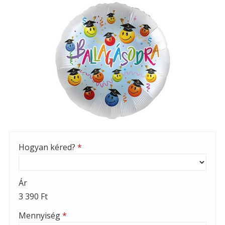
Hogyan kéred?
*
Ár
3 390 Ft
Mennyiség
*