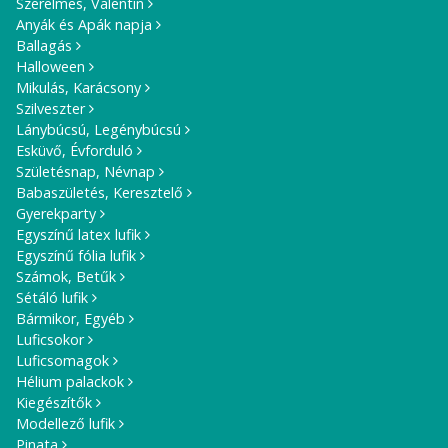
Szerelmes, Valentin
Anyák és Apák napja
Ballagás
Halloween
Mikulás, Karácsony
Szilveszter
Lánybúcsú, Legénybúcsú
Esküvő, Évforduló
Születésnap, Névnap
Babaszületés, Keresztelő
Gyerekparty
Egyszínű latex lufik
Egyszínű fólia lufik
Számok, Betűk
Sétáló lufik
Bármikor, Egyéb
Luficsokor
Luficsomagok
Hélium palackok
Kiegészítők
Modellező lufik
Pinata