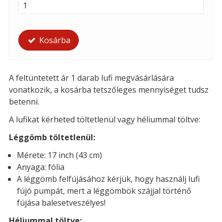
Kosárba
A feltüntetett ár 1 darab lufi megvásárlására
vonatkozik, a kosárba tetszőleges mennyiséget tudsz
betenni.
A lufikat kérheted töltetlenül vagy héliummal töltve:
Léggömb töltetlenül:
Mérete: 17 inch (43 cm)
Anyaga: fólia
A léggömb felfújásához kérjük, hogy használj lufi
fújó pumpát, mert a léggömbök szájjal történő
fújása balesetveszélyes!
Héliummal töltve: