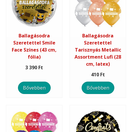
Ballagásodra
Ballagásodra
Szeretettel Smile
Szeretettel
Face Színes (43 cm,
Tarisznyás Metallic
fólia)
Assortment Lufi (28
cm, latex)
3 390 Ft
410 Ft
Bővebben
Bővebben