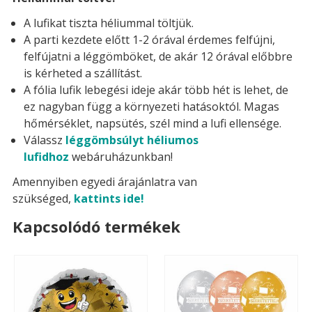
A lufikat tiszta héliummal töltjük.
A parti kezdete előtt 1-2 órával érdemes felfújni,
felfújatni a léggömböket, de akár 12 órával előbbre
is kérheted a szállítást.
A fólia lufik lebegési ideje akár több hét is lehet, de
ez nagyban függ a környezeti hatásoktól. Magas
hőmérséklet, napsütés, szél mind a lufi ellensége.
Válassz
léggömbsúlyt héliumos
lufidhoz
webáruházunkban!
Amennyiben egyedi árajánlatra van
szükséged,
kattints ide!
Kapcsolódó termékek