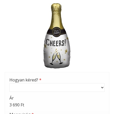
Hogyan kéred?
*
Ár
3 690 Ft