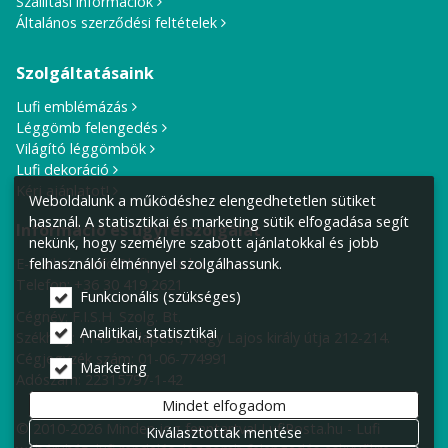
Szállítási információk
Általános szerződési feltételek
Szolgáltatásaink
Lufi emblémázás
Léggömb felengedés
Világító léggömbök
Lufi dekoráció
Kérj ajánlatot!
Weboldalunk a működéshez elengedhetetlen sütiket
használ. A statisztikai és marketing sütik elfogadása segít
Információ és ügyfélszolgálat
nekünk, hogy személyre szabott ajánlatokkal és jobb
E-mail cím:
info@lufiposta.hu
felhasználói élménnyel szolgálhassunk.
Telefon:
+36 30 419 2621
Funkcionális (szükséges)
Cégnév: F.I.S.H. Szolg. Bt.
Analitikai, statisztikai
Székhely:
1149 Budapest, Nagy Lajos király útja 212-214.
Cégjegyzék szám: 01-06-774991
Marketing
Adószám: 22315797-1-42
Mindet elfogadom
© 2010-2026 Minden jog fenntartva! LufiPosta.hu - Lufi
Kiválasztottak mentése