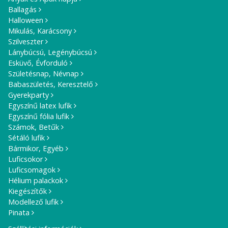
Ballagás
Halloween
Mikulás, Karácsony
Szilveszter
Lánybúcsú, Legénybúcsú
Esküvő, Évforduló
Születésnap, Névnap
Babaszületés, Keresztelő
Gyerekparty
Egyszínű latex lufik
Egyszínű fólia lufik
Számok, Betűk
Sétáló lufik
Bármikor, Egyéb
Luficsokor
Luficsomagok
Hélium palackok
Kiegészítők
Modellező lufik
Pinata