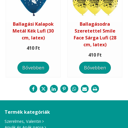
Ballagási Kalapok
Ballagásodra
Metál Kék Lufi (30
Szeretettel Smile
cm, latex)
Face Sárga Lufi (28
cm, latex)
410 Ft
410 Ft
Bővebben
Bővebben
Termék kategóriák
Szerelmes, Valentin
Anyák és Apák napja