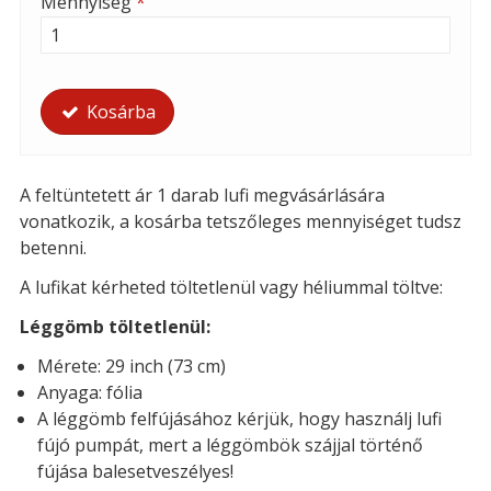
Mennyiség
*
Kosárba
A feltüntetett ár 1 darab lufi megvásárlására
vonatkozik, a kosárba tetszőleges mennyiséget tudsz
betenni.
A lufikat kérheted t
öltetlenül vagy héliummal töltve:
Léggömb töltetlenül:
Mérete: 29 inch (73 cm)
Anyaga: fólia
A léggömb felfújásához kérjük, hogy használj lufi
fújó pumpát, mert a léggömbök szájjal történő
fújása balesetveszélyes!