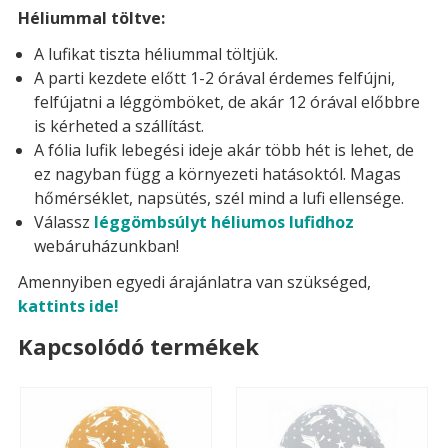
Héliummal töltve:
A lufikat tiszta héliummal töltjük.
A parti kezdete előtt 1-2 órával érdemes felfújni,
felfújatni a léggömböket, de akár 12 órával előbbre
is kérheted a szállítást.
A fólia lufik lebegési ideje akár több hét is lehet, de
ez nagyban függ a környezeti hatásoktól. Magas
hőmérséklet, napsütés, szél mind a lufi ellensége.
Válassz
léggömbsúlyt héliumos lufidhoz
webáruházunkban!
Amennyiben egyedi árajánlatra van szükséged,
kattints ide!
Kapcsolódó termékek