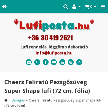
0
Lufi rendelés, léggömb dekoráció
info@lufiposta.hu
Cheers Feliratú Pezsgősüveg
Super Shape lufi (72 cm, fólia)
»
Ballagás
»
Cheers Feliratú Pezsgősüveg Super Shape lufi
(72 cm, fólia)