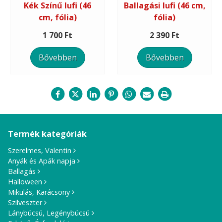
Kék Színű lufi (46
Ballagási lufi (46 cm,
cm, fólia)
fólia)
1 700 Ft
2 390 Ft
Bővebben
Bővebben
Termék kategóriák
Szerelmes, Valentin
Anyák és Apák napja
Ballagás
Halloween
Mikulás, Karácsony
Szilveszter
Lánybúcsú, Legénybúcsú