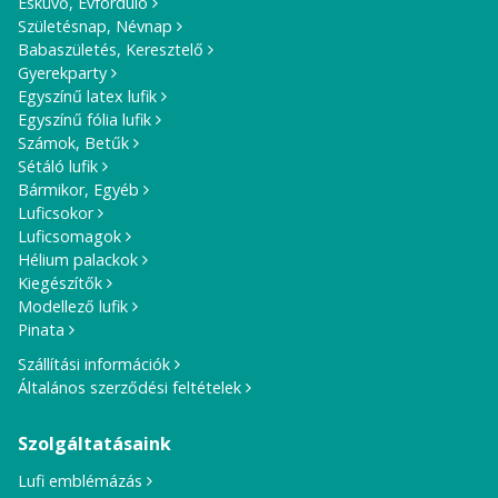
Esküvő, Évforduló
Születésnap, Névnap
Babaszületés, Keresztelő
Gyerekparty
Egyszínű latex lufik
Egyszínű fólia lufik
Számok, Betűk
Sétáló lufik
Bármikor, Egyéb
Luficsokor
Luficsomagok
Hélium palackok
Kiegészítők
Modellező lufik
Pinata
Szállítási információk
Általános szerződési feltételek
Szolgáltatásaink
Lufi emblémázás