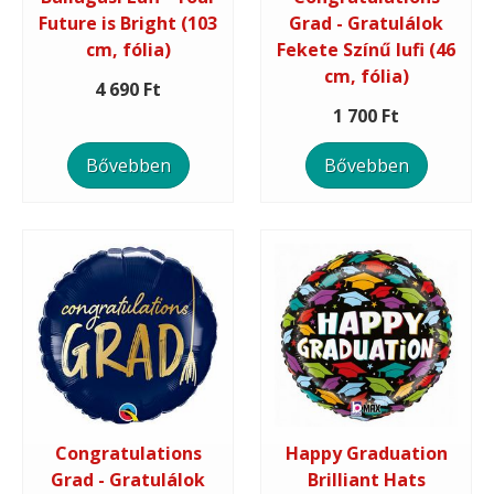
Future is Bright (103
Grad - Gratulálok
cm, fólia)
Fekete Színű lufi (46
cm, fólia)
4 690 Ft
1 700 Ft
Bővebben
Bővebben
Congratulations
Happy Graduation
Grad - Gratulálok
Brilliant Hats