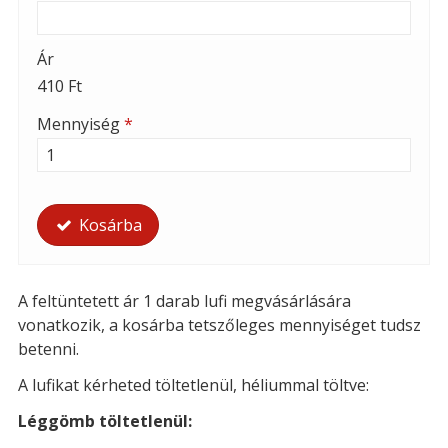
Ár
410 Ft
Mennyiség
*
Kosárba
A feltüntetett ár 1 darab lufi megvásárlására
vonatkozik, a kosárba tetszőleges mennyiséget tudsz
betenni.
A lufikat kérheted t
öltetlenül, héliummal töltve:
Léggömb töltetlenül: