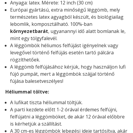
Anyaga: latex. Mérete: 12 inch (30 cm)
Európai gyártású, extra minőségű léggömb, mely
természetes latex agyagból készült, és biológiailag
lebomlik, komposztálható. 100%-ban
környezetbarát
, ugyanannyi idő alatt bomlanak le,
mint egy tölgyfalevél.
A léggömbök héliumos felfújást igényelnek vagy
levegővel történő felfújás esetén tartó pálcára
rögzíthetőek.
A léggömb felfújásához kérjük, hogy használjon lufi
fújó pumpát, mert a léggömbök szájjal történő
fújása balesetveszélyes!
Héliummal töltve:
A lufikat tiszta héliummal töltjük.
A parti kezdete előtt 1-2 órával érdemes felfújni,
felfújatni a léggömböket, de akár 12 órával előbbre
is kérhetjük a szállítást.
A 30 cm-es léggömbök lebegési ideje tartósítva, akár