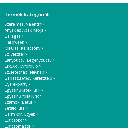
Termék kategóriák
Szerelmes, Valentin
Anyák és Apák napja
Ballagás
Halloween
Mikulás, Karácsony
Szilveszter
Lánybúcsú, Legénybúcsú
Esküvő, Évforduló
Születésnap, Névnap
Babaszületés, Keresztelő
Gyerekparty
Egyszínű latex lufik
Egyszínű fólia lufik
Számok, Betűk
Sétáló lufik
Bármikor, Egyéb
Luficsokor
Luficsomagok