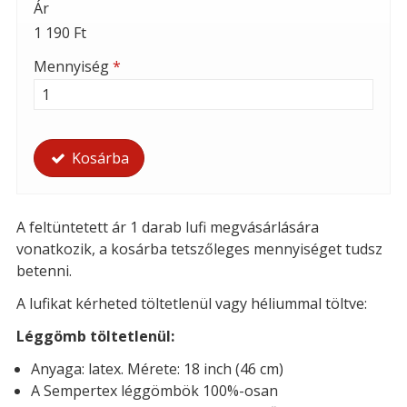
Ár
1 190 Ft
Mennyiség
*
Kosárba
A feltüntetett ár 1 darab lufi megvásárlására
vonatkozik, a kosárba tetszőleges mennyiséget tudsz
betenni.
A lufikat kérheted t
öltetlenül vagy héliummal töltve:
Léggömb töltetlenül:
Anyaga: latex. Mérete: 18 inch (46 cm)
A Sempertex léggömbök 100%-osan