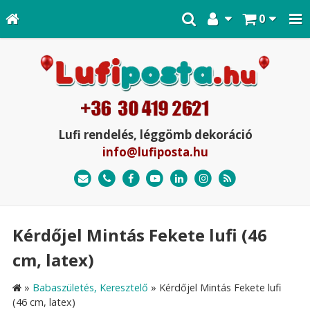
0
Lufi rendelés, léggömb dekoráció
info@lufiposta.hu
Kérdőjel Mintás Fekete lufi (46
cm, latex)
»
Babaszületés, Keresztelő
»
Kérdőjel Mintás Fekete lufi
(46 cm, latex)