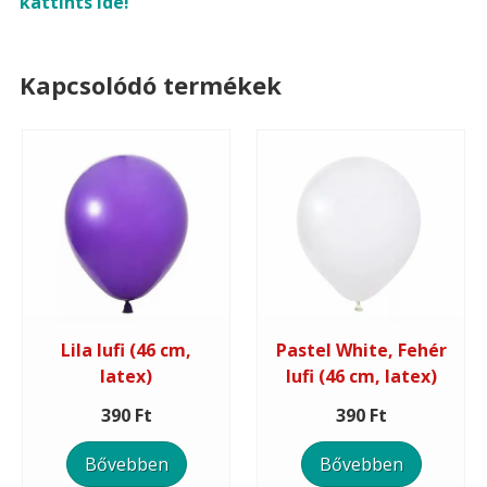
kattints ide!
Kapcsolódó termékek
Lila lufi (46 cm,
Pastel White, Fehér
latex)
lufi (46 cm, latex)
390 Ft
390 Ft
Bővebben
Bővebben