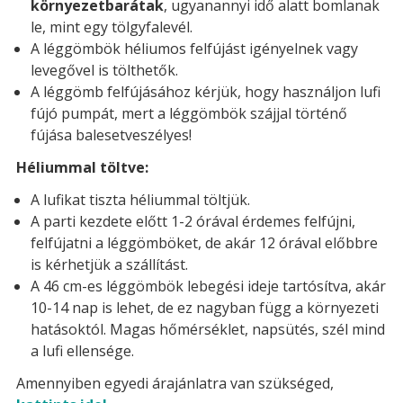
környezetbarátak
, ugyanannyi idő alatt bomlanak
le, mint egy tölgyfalevél.
A léggömbök héliumos felfújást igényelnek vagy
levegővel is tölthetők.
A léggömb felfújásához kérjük, hogy használjon lufi
fújó pumpát, mert a léggömbök szájjal történő
fújása balesetveszélyes!
Héliummal töltve:
A lufikat tiszta héliummal töltjük.
A parti kezdete előtt 1-2 órával érdemes felfújni,
felfújatni a léggömböket, de akár 12 órával előbbre
is kérhetjük a szállítást.
A 46 cm-es léggömbök lebegési ideje tartósítva, akár
10-14 nap is lehet, de ez nagyban függ a környezeti
hatásoktól. Magas hőmérséklet, napsütés, szél mind
a lufi ellensége.
Amennyiben egyedi árajánlatra van szükséged,