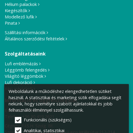
Hélium palackok
Kiegészítők
Modellező lufik
Pinata
Szállítási információk
Általános szerződési feltételek
Szolgáltatásaink
Lufi emblémázás
Léggömb felengedés
Világító léggömbök
Lufi dekoráció
Kérj ajánlatot!
Weboldalunk a működéshez elengedhetetlen sütiket
használ. A statisztikai és marketing sütik elfogadása segít
Információ és ügyfélszolgálat
nekünk, hogy személyre szabott ajánlatokkal és jobb
felhasználói élménnyel szolgálhassunk.
E-mail cím:
info@lufiposta.hu
Telefon:
+36 30 419 2621
Funkcionális (szükséges)
Cégnév: F.I.S.H. Szolg. Bt.
Analitikai, statisztikai
Székhely:
1149 Budapest, Nagy Lajos király útja 212-214.