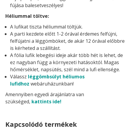
fújása balesetveszélyes!
Héliummal töltve:
A lufikat tiszta héliummal töltjük.
A parti kezdete előtt 1-2 órával érdemes felfújni,
felfújatni a léggömböket, de akár 12 órával előbbre
is kérheted a szállítást.
A fólia lufik lebegési ideje akár több hét is lehet, de
ez nagyban függ a környezeti hatásoktól. Magas
hőmérséklet, napsütés, szél mind a lufi ellensége.
Válassz
léggömbsúlyt héliumos
lufidhoz
webáruházunkban!
Amennyiben egyedi árajánlatra van
szükséged,
kattints ide!
Kapcsolódó termékek