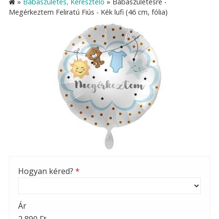
»
Babaszületés, Keresztelő
»
Babaszületésre -
Megérkeztem Feliratú Fiús - Kék lufi (46 cm, fólia)
Hogyan kéred?
*
Ár