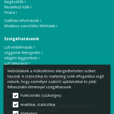
Kiegészítők
Modellező lufik
Pinata
Szállítási információk
Általános szerződési feltételek
Szolgáltatásaink
Lufi emblémázás
Léggömb felengedés
Világító léggömbök
Lufi dekoráció
Kérj ajánlatot!
Weboldalunk a működéshez elengedhetetlen sütiket
használ. A statisztikai és marketing sütik elfogadása segít
Információ és ügyfélszolgálat
nekünk, hogy személyre szabott ajánlatokkal és jobb
felhasználói élménnyel szolgálhassunk.
E-mail cím:
info@lufiposta.hu
Telefon:
+36 30 419 2621
Funkcionális (szükséges)
Cégnév: F.I.S.H. Szolg. Bt.
Analitikai, statisztikai
Székhely:
1149 Budapest, Nagy Lajos király útja 212-214.
Cégjegyzék szám: 01-06-774991
Marketing