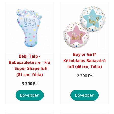
Boy or Girl?
Bébi Talp -
Kétoldalas Babaváró
Babaszületésre - Fiú
lufi (46 cm, fólia)
- Super Shape lufi
(81 cm, fólia)
2 390 Ft
3 390 Ft
Bővebben
Bővebben