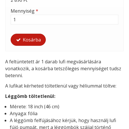
2 890 Ft
Mennyiség
*
Kosárba
A feltüntetett ár 1 darab lufi megvásárlására
vonatkozik, a kosárba tetszőleges mennyiséget tudsz
betenni.
A lufikat kérheted töltetlenül vagy héliummal töltve:
Léggömb töltetlenül:
Mérete: 18 inch (46 cm)
Anyaga: fólia
A léggömb felfújásához kérjük, hogy használj lufi
fújó pumpát, mert a léggömbök szájjal történő