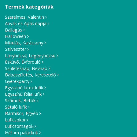
Termék kategóriák
Szerelmes, Valentin
Anyák és Apák napja
Ballagás
Halloween
Mikulás, Karácsony
Szilveszter
Lánybúcsú, Legénybúcsú
Esküvő, Évforduló
Születésnap, Névnap
Babaszületés, Keresztelő
Gyerekparty
Egyszínű latex lufik
Egyszínű fólia lufik
Számok, Betűk
Sétáló lufik
Bármikor, Egyéb
Luficsokor
Luficsomagok
Hélium palackok