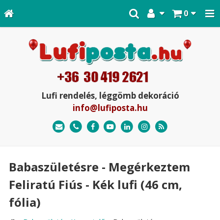
0
Lufi rendelés, léggömb dekoráció
info@lufiposta.hu
Babaszületésre - Megérkeztem
Feliratú Fiús - Kék lufi (46 cm,
fólia)