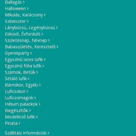
Ballagás
Halloween
Mikulás, Karácsony
Szilveszter
Lánybúcsú, Legénybúcsú
Esküvő, Évforduló
Születésnap, Névnap
Babaszületés, Keresztelő
Gyerekparty
Egyszínű latex lufik
Egyszínű fólia lufik
Számok, Betűk
Sétáló lufik
Bármikor, Egyéb
Luficsokor
Luficsomagok
Hélium palackok
Kiegészítők
Modellező lufik
Pinata
Szállítási információk