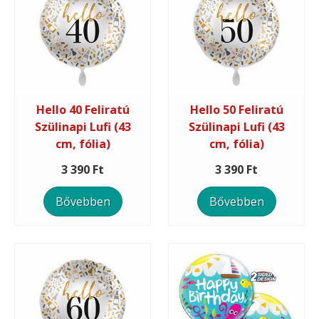
Hello 40 Feliratú
Hello 50 Feliratú
Szülinapi Lufi (43
Szülinapi Lufi (43
cm, fólia)
cm, fólia)
3 390 Ft
3 390 Ft
Bővebben
Bővebben