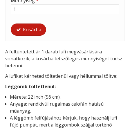
Mennyiség
*
Kosárba
A feltüntetett ár 1 darab lufi megvásárlására
vonatkozik, a kosárba tetszőleges mennyiséget tudsz
betenni.
A lufikat kérheted t
öltetlenül vagy héliummal töltve:
Léggömb töltetlenül:
Mérete: 22 inch (56 cm).
Anyaga: rendkívül rugalmas celofán hatású
műanyag.
A léggömb felfújásához kérjük, hogy használj lufi
fújó pumpát, mert a léggömbök szájjal történő