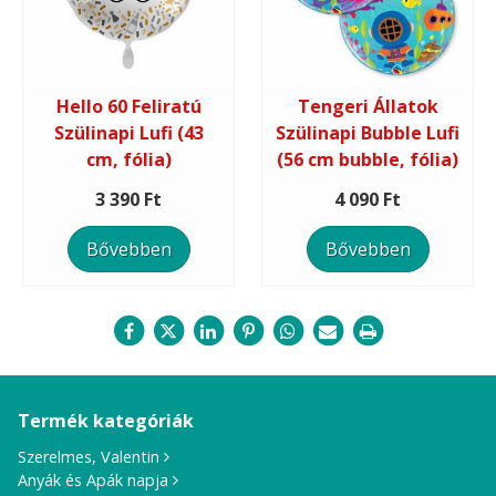
Hello 60 Feliratú
Tengeri Állatok
Szülinapi Lufi (43
Szülinapi Bubble Lufi
cm, fólia)
(56 cm bubble, fólia)
3 390 Ft
4 090 Ft
Bővebben
Bővebben
Termék kategóriák
Szerelmes, Valentin
Anyák és Apák napja