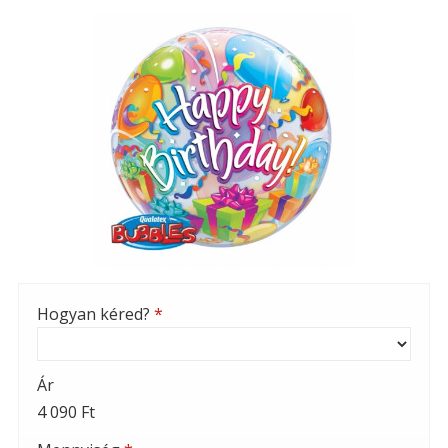
Hogyan kéred?
*
Ár
4 090 Ft