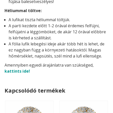
fújása balesetveszélyes!
Héliummal töltve:
A lufikat tiszta héliummal töltjük.
A parti kezdete előtt 1-2 órával érdemes felfújni,
felfújatni a léggömböket, de akár 12 órával előbbre
is kérheted a szállítást.
A fólia lufik lebegési ideje akár több hét is lehet, de
ez nagyban függ a környezeti hatásoktól. Magas
hőmérséklet, napsütés, szél mind a lufi ellensége.
Amennyiben egyedi árajánlatra van szükséged,
kattints ide!
Kapcsolódó termékek