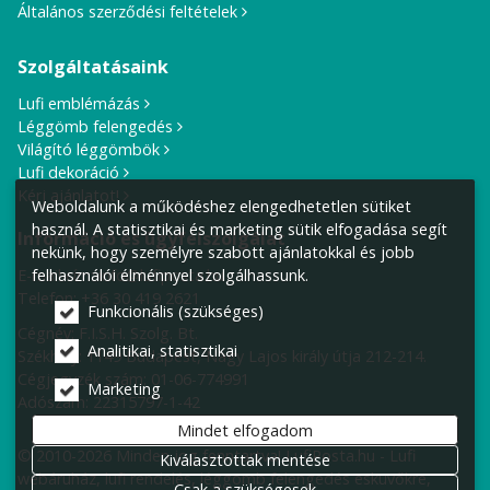
Általános szerződési feltételek
Szolgáltatásaink
Lufi emblémázás
Léggömb felengedés
Világító léggömbök
Lufi dekoráció
Kérj ajánlatot!
Weboldalunk a működéshez elengedhetetlen sütiket
használ. A statisztikai és marketing sütik elfogadása segít
Információ és ügyfélszolgálat
nekünk, hogy személyre szabott ajánlatokkal és jobb
E-mail cím:
info@lufiposta.hu
felhasználói élménnyel szolgálhassunk.
Telefon:
+36 30 419 2621
Funkcionális (szükséges)
Cégnév: F.I.S.H. Szolg. Bt.
Analitikai, statisztikai
Székhely:
1149 Budapest, Nagy Lajos király útja 212-214.
Cégjegyzék szám: 01-06-774991
Marketing
Adószám: 22315797-1-42
Mindet elfogadom
© 2010-2026 Minden jog fenntartva! LufiPosta.hu - Lufi
Kiválasztottak mentése
webáruház, lufi rendelés, léggömb felengedés esküvőkre,
Csak a szükségesek