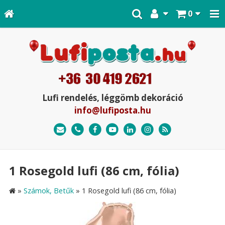
0
Lufi rendelés, léggömb dekoráció
info@lufiposta.hu
1 Rosegold lufi (86 cm, fólia)
»
Számok, Betűk
»
1 Rosegold lufi (86 cm, fólia)