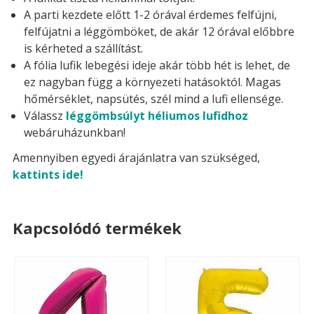
A parti kezdete előtt 1-2 órával érdemes felfújni,
felfújatni a léggömböket, de akár 12 órával előbbre
is kérheted a szállítást.
A fólia lufik lebegési ideje akár több hét is lehet, de
ez nagyban függ a környezeti hatásoktól. Magas
hőmérséklet, napsütés, szél mind a lufi ellensége.
Válassz
léggömbsúlyt héliumos lufidhoz
webáruházunkban!
Amennyiben egyedi árajánlatra van szükséged,
kattints ide!
Kapcsolódó termékek