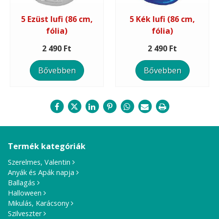
5 Ezüst lufi (86 cm,
5 Kék lufi (86 cm,
fólia)
fólia)
2 490 Ft
2 490 Ft
Bővebben
Bővebben
Termék kategóriák
Szerelmes, Valentin
Anyák és Apák napja
Ballagás
Halloween
Mikulás, Karácsony
Szilveszter