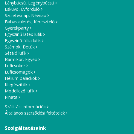
Lánybúcsú, Legénybúcsú
Esküvő, Évforduló
Születésnap, Névnap
Babaszületés, Keresztelő
Gyerekparty
Egyszínű latex lufik
Egyszínű fólia lufik
Számok, Betűk
Sétáló lufik
Bármikor, Egyéb
Luficsokor
Luficsomagok
Hélium palackok
Kiegészítők
Modellező lufik
Pinata
Szállítási információk
Általános szerződési feltételek
Szolgáltatásaink