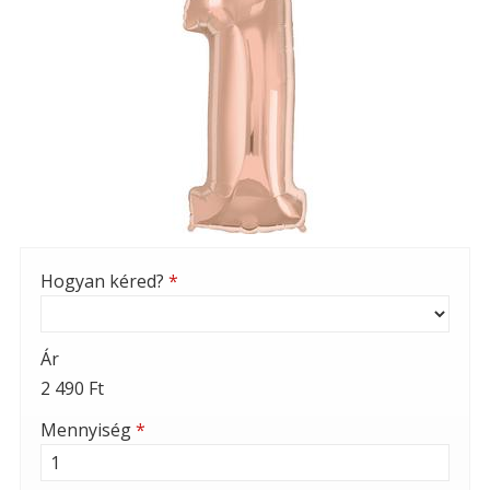
Hogyan kéred?
*
Ár
2 490 Ft
Mennyiség
*