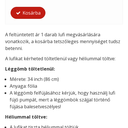
Kosárba
A feltüntetett ár 1 darab lufi megvásárlására
vonatkozik, a kosárba tetszőleges mennyiséget tudsz
betenni.
A lufikat kérheted t
öltetlenül vagy héliummal töltve:
Léggömb töltetlenül:
Mérete: 34 inch (86 cm)
Anyaga: fólia
A léggömb felfújásához kérjük, hogy használj lufi
fújó pumpát, mert a léggömbök szájjal történő
fújása balesetveszélyes!
Héliummal töltve:
A lufikat tiszta héliummal töltjük.