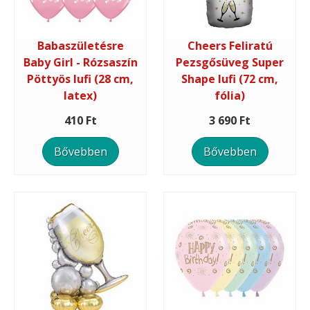
Babaszületésre
Cheers Feliratú
Baby Girl - Rózsaszín
Pezsgősüveg Super
Pöttyös lufi (28 cm,
Shape lufi (72 cm,
latex)
fólia)
410 Ft
3 690 Ft
Bővebben
Bővebben