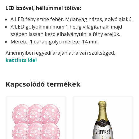
LED izzóval, héliummal töltve:
A LED fény színe fehér. Műanyag házas, golyó alakú.
A LED golyók minimum 1 hétig világítanak, majd
szépen lassan kezd elhalványulni a fény erejük.
Mérete: 1 darab golyó mérete: 14 mm.
Amennyiben egyedi árajánlatra van szükséged,
kattints ide!
Kapcsolódó termékek