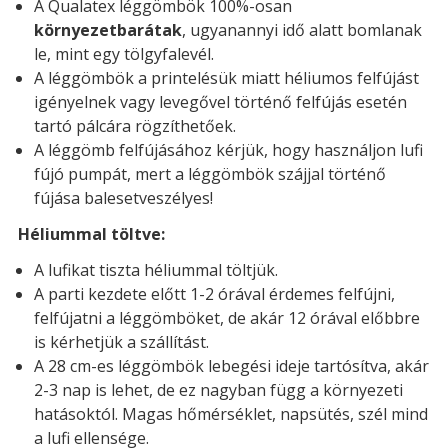
A Qualatex léggömbök 100%-osan
környezetbarátak
, ugyanannyi idő alatt bomlanak
le, mint egy tölgyfalevél.
A léggömbök a printelésük miatt héliumos felfújást
igényelnek vagy levegővel történő felfújás esetén
tartó pálcára rögzíthetőek.
A léggömb felfújásához kérjük, hogy használjon lufi
fújó pumpát, mert a léggömbök szájjal történő
fújása balesetveszélyes!
Héliummal töltve:
A lufikat tiszta héliummal töltjük.
A parti kezdete előtt 1-2 órával érdemes felfújni,
felfújatni a léggömböket, de akár 12 órával előbbre
is kérhetjük a szállítást.
A 28 cm-es léggömbök lebegési ideje tartósítva, akár
2-3 nap is lehet, de ez nagyban függ a környezeti
hatásoktól. Magas hőmérséklet, napsütés, szél mind
a lufi ellensége.