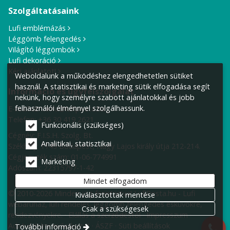
Szolgáltatásaink
Lufi emblémázás
Léggömb felengedés
Világító léggömbök
Lufi dekoráció
Kérj ajánlatot!
Weboldalunk a működéshez elengedhetetlen sütiket
használ. A statisztikai és marketing sütik elfogadása segít
Információ és ügyfélszolgálat
nekünk, hogy személyre szabott ajánlatokkal és jobb
felhasználói élménnyel szolgálhassunk.
E-mail cím:
info@lufiposta.hu
Telefon:
+36 30 419 2621
Funkcionális (szükséges)
Cégnév: F.I.S.H. Szolg. Bt.
Analitikai, statisztikai
Székhely:
1149 Budapest, Nagy Lajos király útja 212-214.
Cégjegyzék szám: 01-06-774991
Marketing
Adószám: 22315797-1-42
Mindet elfogadom
© 2010-2026 Minden jog fenntartva! LufiPosta.hu - Lufi
Kiválasztottak mentése
webáruház, lufi rendelés, léggömb felengedés esküvőkre,
Csak a szükségesek
rendezvényekre.
Elállás a szerződéstől
Impresszum
Adatvédelmi nyilatkozat
ÁSZF
Süti beállítások
További információ