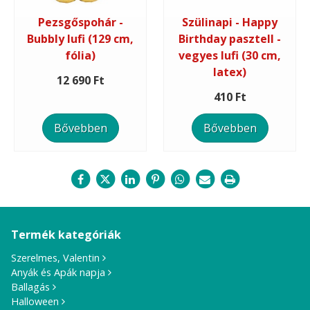
Pezsgőspohár -
Szülinapi - Happy
Bubbly lufi (129 cm,
Birthday pasztell -
fólia)
vegyes lufi (30 cm,
latex)
12 690 Ft
410 Ft
Bővebben
Bővebben
Termék kategóriák
Szerelmes, Valentin
Anyák és Apák napja
Ballagás
Halloween