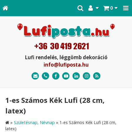
0
Lufi rendelés, léggömb dekoráció
info@lufiposta.hu
1-es Számos Kék Lufi (28 cm,
latex)
»
Születésnap, Névnap
»
1-es Számos Kék Lufi (28 cm,
latex)