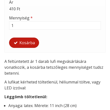
Ár
410 Ft
Mennyiség
*
Kosárba
A feltüntetett ár 1 darab lufi megvásárlására
vonatkozik, a kosárba tetszőleges mennyiséget tudsz
betenni.
A lufikat kérheted t
öltetlenül, héliummal töltve, vagy
LED izzóval:
Léggömb töltetlenül:
Anyaga: latex. Mérete: 11 inch (28 cm)