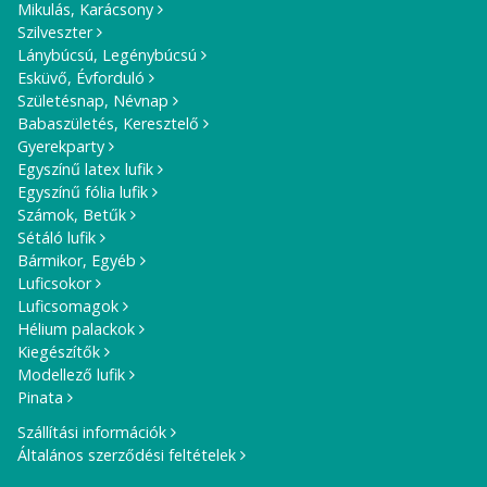
Mikulás, Karácsony
Szilveszter
Lánybúcsú, Legénybúcsú
Esküvő, Évforduló
Születésnap, Névnap
Babaszületés, Keresztelő
Gyerekparty
Egyszínű latex lufik
Egyszínű fólia lufik
Számok, Betűk
Sétáló lufik
Bármikor, Egyéb
Luficsokor
Luficsomagok
Hélium palackok
Kiegészítők
Modellező lufik
Pinata
Szállítási információk
Általános szerződési feltételek